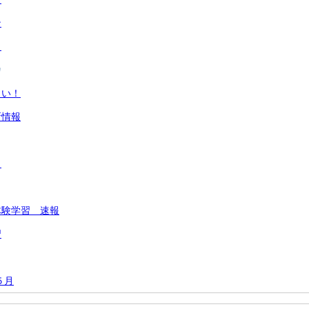
ン
ト
カ
さい！
新情報
り
体験学習 速報
習
５月