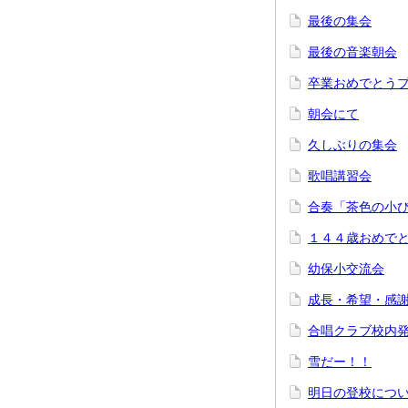
最後の集会
最後の音楽朝会
卒業おめでとう
朝会にて
久しぶりの集会
歌唱講習会
合奏「茶色の小
１４４歳おめで
幼保小交流会
成長・希望・感
合唱クラブ校内
雪だー！！
明日の登校につ