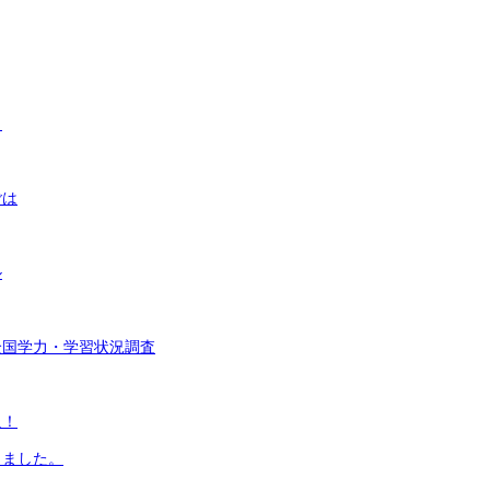
く
ごは
ル
全国学力・学習状況調査
足！
しました。