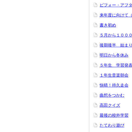
ビフォー・アフ
来年度に向けて
書き初め
５月から１００
後期後半 始ま
明日から冬休み
５年生 学習発
１年生音楽朝会
快晴！持久走会
曲想をつかむ
高田クイズ
最後の校外学習
たてわり遊び