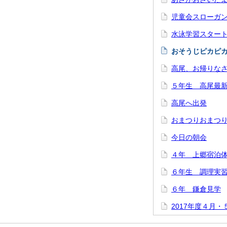
児童会スローガ
水泳学習スター
おそうじピカピ
高尾、お帰りな
５年生 高尾最
高尾へ出発
おまつりおまつ
今日の朝会
４年 上郷宿泊
６年生 調理実
６年 鎌倉見学
2017年度４月・