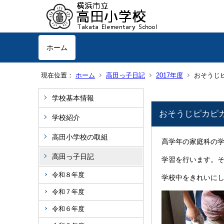
ホーム
現在位置：
ホーム
高田っ子日記
2017年度
おそうじ
学校基本情報
おそうじピカピ
学校紹介
高田小学校の取組
高学年の家庭科の
高田っ子日記
学習を行います。
令和８年度
学校中をきれいに
令和７年度
令和６年度