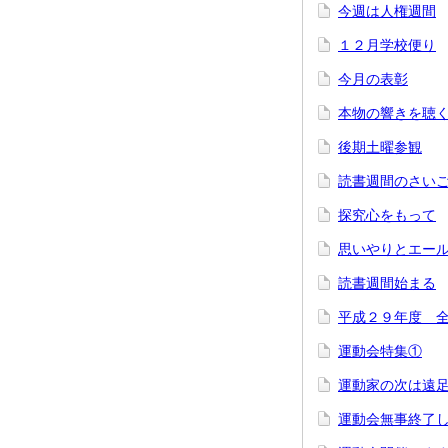
今週は人権週間
１２月学校便り
今月の表彰
本物の響きを聴
後期土曜参観
読書週間のさい
探究心をもって
思いやりとエー
読書週間始まる
平成２９年度 
運動会特集①
運動家の次は遠
運動会無事終了