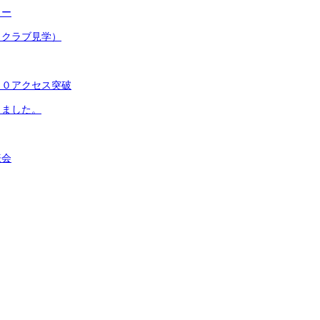
ター
（クラブ見学）
００アクセス突破
りました。
表会