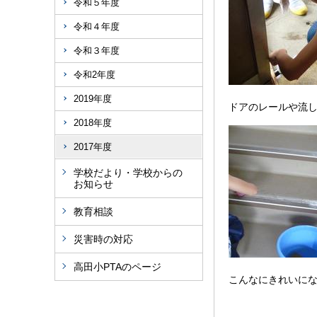
令和５年度
令和４年度
令和３年度
令和2年度
2019年度
ドアのレールや流
2018年度
2017年度
学校だより・学校からの
お知らせ
教育相談
災害時の対応
高田小PTAのページ
こんなにきれいに