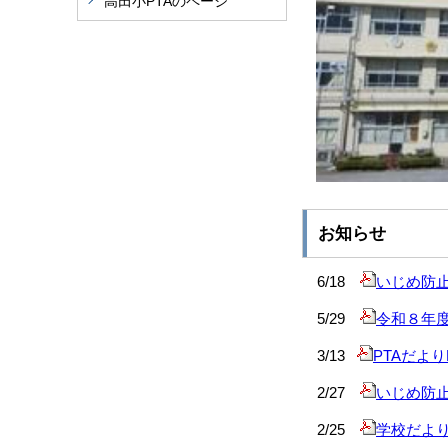
高田小PTAのページ
お知らせ
6/18
いじめ防
5/29
令和８年
3/13
PTAだよりN
2/27
いじめ防
2/25
学校だよ