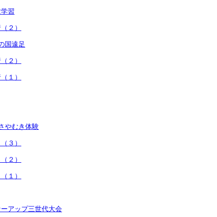
験学習
行（２）
の国遠足
行（２）
行（１）
さやむき体験
タ（３）
タ（２）
タ（１）
ナーアップ三世代大会