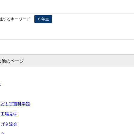
連するキーワード
６年生
の他のページ
チ
こども宇宙科学館
車工場見学
げ交流会