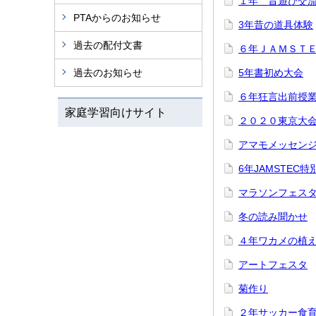
１年 昔遊び交
PTAからのお知らせ
3年昔の道具体験
過去の配付文書
６年ＪＡＭＳＴ
過去のお知らせ
5年書初め大会
６年狂言出前授
家庭学習向けサイト
２０２０東京大
アマモメッセン
6年JAMSTEC特
マラソンフェスタ2
冬の読み聞かせ
４年ワカメの植
アートフェスタ
菊作り
２年サッカー食