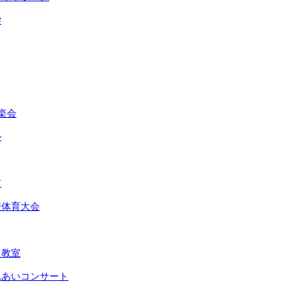
学
楽会
ル
ア
校体育大会
災教室
れあいコンサート