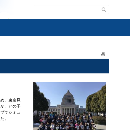
め、東京見
のか、どの子
ープでシミュ
した。