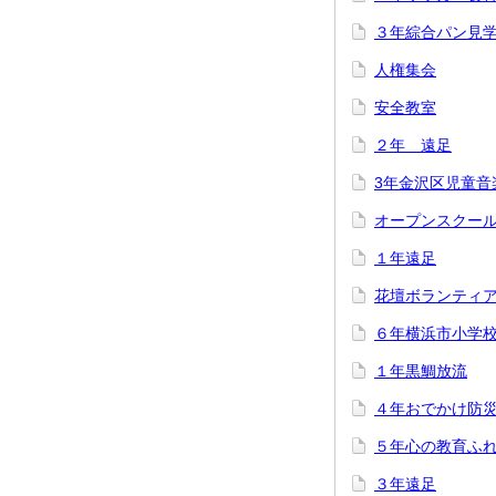
３年綜合パン見
人権集会
安全教室
２年 遠足
3年金沢区児童音
オープンスクー
１年遠足
花壇ボランティ
６年横浜市小学
１年黒鯛放流
４年おでかけ防
５年心の教育ふ
３年遠足