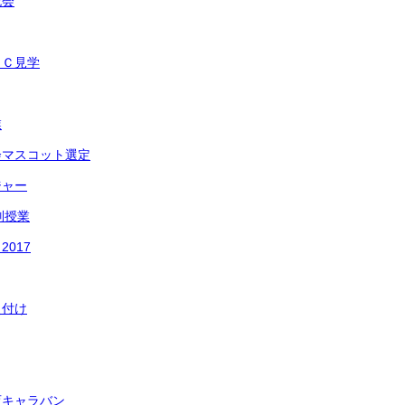
流会
ＥＣ見学
業
会マスコット選定
ジャー
別授業
017
え付け
育キャラバン