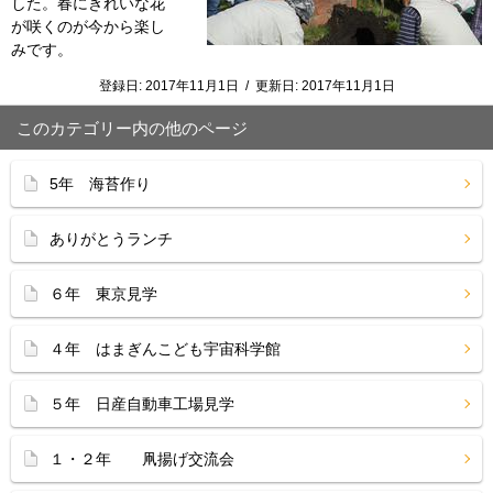
した。春にきれいな花
が咲くのが今から楽し
みです。
登録日:
2017年11月1日
/
更新日:
2017年11月1日
このカテゴリー内の他のページ
5年 海苔作り
ありがとうランチ
６年 東京見学
４年 はまぎんこども宇宙科学館
５年 日産自動車工場見学
１・２年 凧揚げ交流会