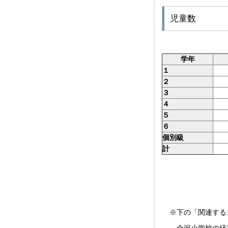
児童数
学年
１
２
３
４
５
６
個別級
計
※下の「関連する