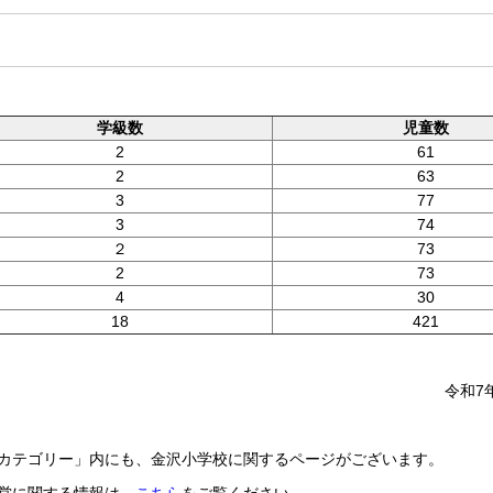
学級数
児童数
2
61
2
63
3
77
3
74
２
73
2
73
4
30
18
421
令和7
カテゴリー」内にも、金沢小学校に関するページがございます。