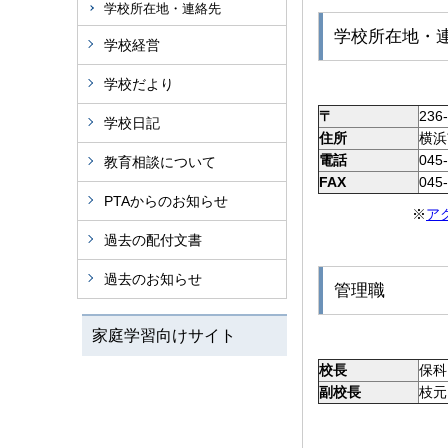
学校所在地・連絡先
学校所在地・
学校経営
学校だより
〒
236
学校日記
住所
横浜
電話
045
教育相談について
FAX
045
PTAからのお知らせ
※
ア
過去の配付文書
過去のお知らせ
管理職
家庭学習向けサイト
校長
保科
副校長
枝元