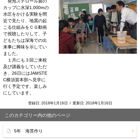
発泡スチロール製の
カップに水深1,000mの
水圧をかける実験を間
近で見たり、地震の起
こる仕組みをＣＧ動画
で視聴したりして、子
どもたちは深海での出
来事に興味を示してい
ました。
１月にも３回ご来校
及び講義をしていただ
き、26日にはJAMSTE
C横須賀本部へ見学に
行く予定です。楽しみ
にしています。
登録日:
2018年1月16日
/
更新日:
2018年1月16日
このカテゴリー内の他のページ
5年 海苔作り