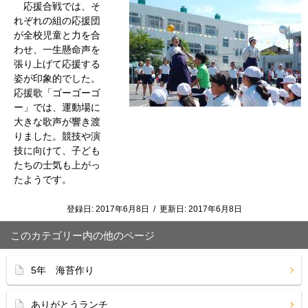
応援合戦では、そ
れぞれの組の応援団
が全校児童と力を合
わせ、一生懸命声を
張り上げて応援する
姿が印象的でした。
応援歌「ゴーゴーゴ
ー」では、運動場に
大きな歌声が響き渡
りました。競技や演
技に向けて、子ども
たちの士気も上がっ
たようです。
登録日:
2017年6月8日
/
更新日:
2017年6月8日
このカテゴリー内の他のページ
5年 海苔作り
ありがとうランチ