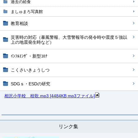
過去の給食
ましゅまろ写真館
教育相談
災害時の対応（暴風警報、大雪警報等の発令時や震度５強以
上の地震発生時など）
ｲﾝﾌﾙｴﾝｻﾞ・新型ｺﾛﾅ
こくさいきょうしつ
SDGｓ・ESDの研究
相沢小学校 校歌.mp3 [4484KB mp3ファイル]
リンク集