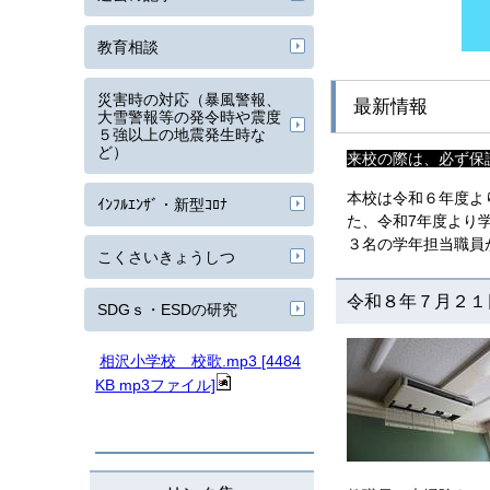
教育相談
災害時の対応（暴風警報、
最新情報
大雪警報等の発令時や震度
５強以上の地震発生時な
ど）
来校の際は、必ず保
本校は令和６年度よ
ｲﾝﾌﾙｴﾝｻﾞ・新型ｺﾛﾅ
た、令和7年度より
３名の学年担当職員
こくさいきょうしつ
令和８年７月２
SDGｓ・ESDの研究
相沢小学校 校歌.mp3 [4484
KB mp3ファイル]