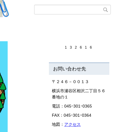
1
3
2
6
1
6
お問い合わせ先
〒２４６－００１３
横浜市瀬谷区相沢二丁目５６
番地の１
電話：045ｰ301ｰ0365
FAX：045ｰ301ｰ0364
地図：
アクセス