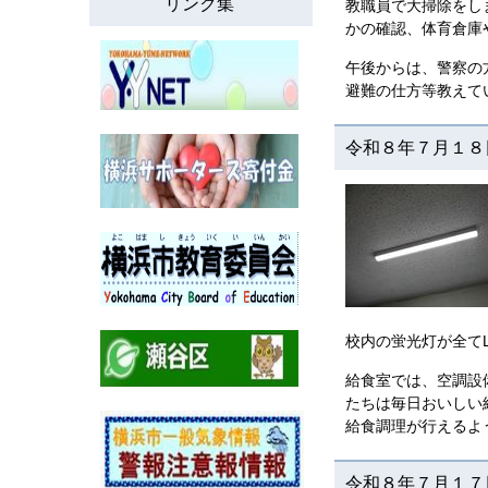
リンク集
教職員で大掃除をし
かの確認、体育倉庫
午後からは、警察の
避難の仕方等教えて
令和８年７月１８
校内の蛍光灯が全て
給食室では、空調設
たちは毎日おいしい
給食調理が行えるよ
令和８年７月１