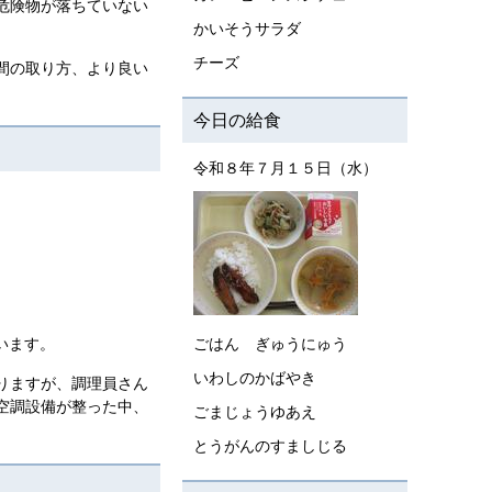
危険物が落ちていない
かいそうサラダ
チーズ
間の取り方、より良い
今日の給食
令和８年７月１５日（水）
います。
ごはん ぎゅうにゅう
いわしのかばやき
りますが、調理員さん
空調設備が整った中、
ごまじょうゆあえ
とうがんのすましじる