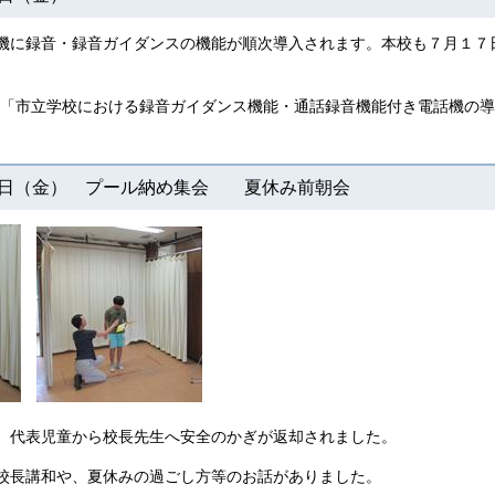
機に録音・録音ガイダンスの機能が順次導入されます。本校も７月１７
P「市立学校における録音ガイダンス機能・通話録音機能付き電話機の
７日（金） プール納め集会 夏休み前朝会
、代表児童から校長先生へ安全のかぎが返却されました。
校長講和や、夏休みの過ごし方等のお話がありました。