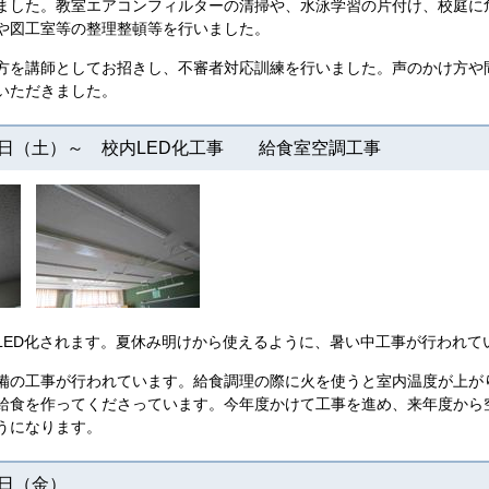
ました。教室エアコンフィルターの清掃や、水泳学習の片付け、校庭に
や図工室等の整理整頓等を行いました。
方を講師としてお招きし、不審者対応訓練を行いました。声のかけ方や
いただきました。
日（土）～ 校内LED化工事 給食室空調工事
LED化されます。夏休み明けから使えるように、暑い中工事が行われて
備の工事が行われています。給食調理の際に火を使うと室内温度が上が
給食を作ってくださっています。今年度かけて工事を進め、来年度から
うになります。
７日（金）