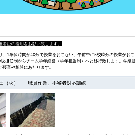
護者証の着用をお願い致します。
り、1単位時間が40分で授業をおこない、午前中に5校時分の授業がお
学級担任制からチーム学年経営（学年担当制）へと移行致します。学級
が授業や相談にあたります。
１日（火） 職員作業、不審者対応訓練