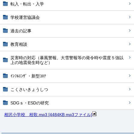
転入・転出・入学
学校運営協議会
過去の記事
教育相談
災害時の対応（暴風警報、大雪警報等の発令時や震度５強以
上の地震発生時など）
ｲﾝﾌﾙｴﾝｻﾞ・新型ｺﾛﾅ
こくさいきょうしつ
SDGｓ・ESDの研究
相沢小学校 校歌.mp3 [4484KB mp3ファイル]