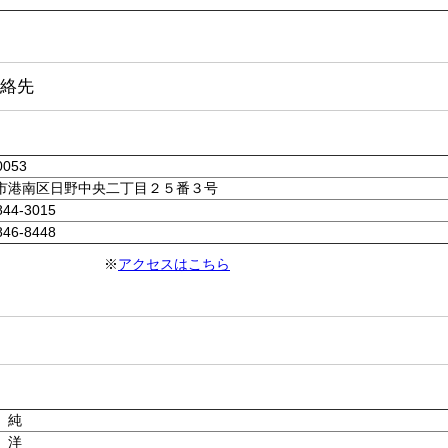
絡先
0053
市港南区日野中央二丁目２５番３号
844-3015
846-8448
※
アクセスはこちら
 純
 洋