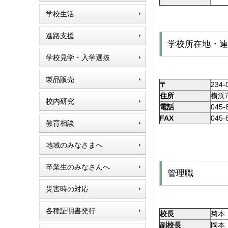
学校生活
進路支援
学校所在地・連
学校見学・入学選抜
製品販売
〒
234-
住所
横浜
校内研究
電話
045-
FAX
045-
教育相談
地域のみなさまへ
卒業生のみなさんへ
管理職
災害時の対応
各種証明書発行
校長
菊本
副校長
岡本