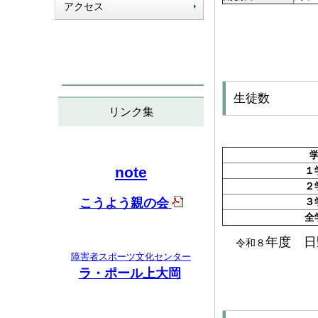
アクセス
生徒数
リンク集
note
１
２
こうよう親の会
３
全
年度 
令和８
障害者スポーツ文化センター
ラ・ポール上大岡