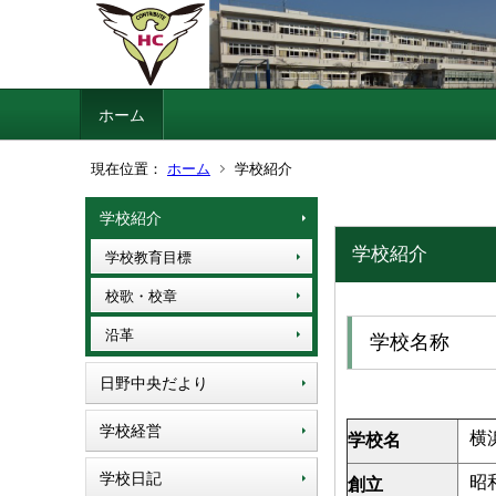
ホーム
現在位置：
ホーム
学校紹介
学校紹介
学校紹介
学校教育目標
校歌・校章
沿革
学校名称
日野中央だより
学校経営
横
学校名
学校日記
昭
創立