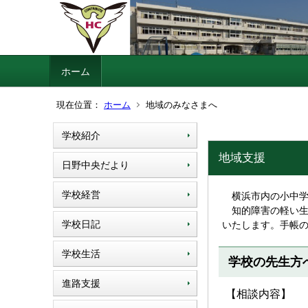
ホーム
現在位置：
ホーム
地域のみなさまへ
学校紹介
地域支援
日野中央だより
学校経営
横浜市内の小中学
知的障害の軽い生
学校日記
いたします。手帳
学校生活
学校の先生方
進路支援
【相談内容】