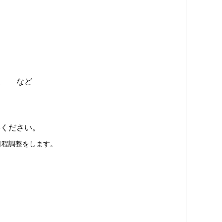
援 など
絡ください。
日程調整をします。