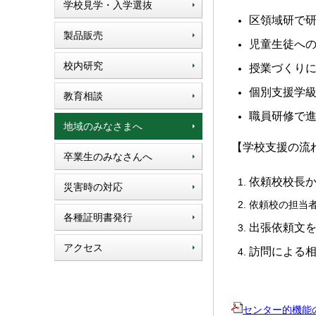
学校見学・入学選抜
区領域研で
製品販売
児童生徒へ
校内研究
授業づくり
個別支援学
教育相談
職員研修で
地域のみなさまへ
【学校支援の流
卒業生のみなさんへ
依頼校校長
災害時の対応
依頼校の担当
各種証明書発行
出張依頼文
アクセス
訪問による
センター的機能のご利