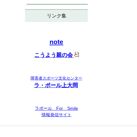
リンク集
note
こうよう親の会
障害者スポーツ文化センター
ラ・ポール上大岡
ラポール For Smile
情報発信サイト