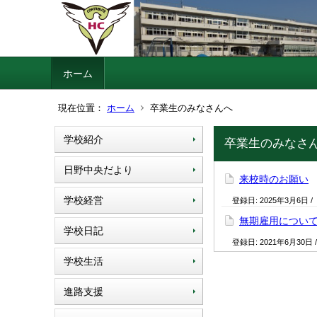
ホーム
現在位置：
ホーム
卒業生のみなさんへ
学校紹介
卒業生のみなさ
日野中央だより
来校時のお願い
学校経営
登録日:
2025年3月6日
/
無期雇用につい
学校日記
登録日:
2021年6月30日
学校生活
進路支援