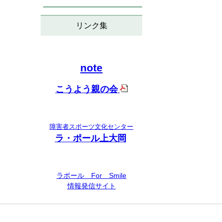
リンク集
note
こうよう親の会
障害者スポーツ文化センター
ラ・ポール上大岡
ラポール For Smile
情報発信サイト