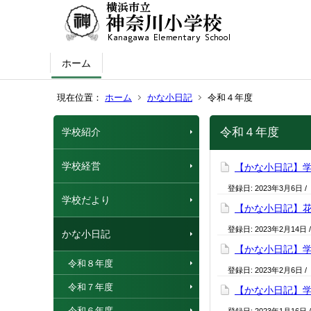
ホーム
現在位置：
ホーム
かな小日記
令和４年度
令和４年度
学校紹介
学校経営
【かな小日記】
登録日:
2023年3月6日
/
学校だより
【かな小日記】
登録日:
2023年2月14日
かな小日記
【かな小日記】
令和８年度
登録日:
2023年2月6日
/
令和７年度
【かな小日記】
令和６年度