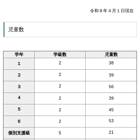
令和８年４月１日現在
児童数
学年
学級数
児童数
2
38
１
2
２
39
2
３
56
４
2
39
５
2
45
53
６
2
21
個別支援級
5