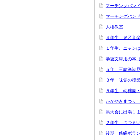
マーチングバン
マーチングバン
人権教室
４年生 泉区音
１年生、ニャン
学級文庫用の本
５年 三崎漁港
３年 味覚の授
５年生 幼稚園
かがやきまつり
県大会に出場し
２年生 さつま
後期 修繕ボラ