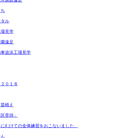
島水族館遠足
まち
ホタル
水場見学
公園遠足
動車追浜工場見学
タ２０１８
も苗植え
泉区音頭」
タにむけての全体練習をおこないました。
けん