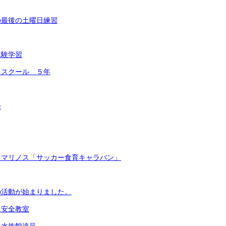
の最後の土曜日練習
体験学習
コスクール ５年
会
・マリノス「サッカー食育キャラバン」
の活動が始まりました。
通安全教室