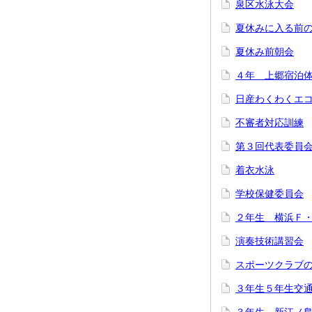
泉区水泳大会
夏休みに入る前
夏休み前朝会
４年 上郷宿泊
日産わくわくエ
不審者対応訓練
第３回代表委員
着衣水泳
学校保健委員会
２年生 横浜Ｆ
演奏技術講習会
スポーツクラブ
３年生５年生交