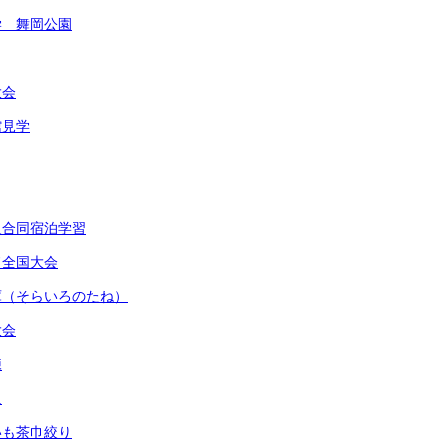
学 舞岡公園
大会
館見学
級合同宿泊学習
ド全国大会
庫（そらいろのたね）
大会
練
足
いも茶巾絞り