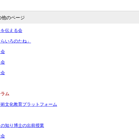
の他のページ
長を伝える会
そらいろのたね」
う会
員会
表会
ーラム
芸術文化教育プラットフォーム
もの知り博士の出前授業
大会