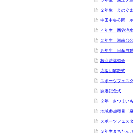
３年生 新江ノ
２年生 えのぐ
中田中央公園 
４年生 西谷浄
２年生 湘南台
５年生 日産自
救命法講習会
応援団解散式
スポーツフェス
開港記念式
２年 さつまい
地域参加種目「
スポーツフェス
３年生まちたん