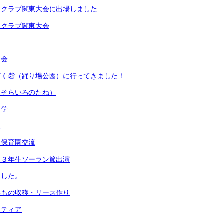
ドクラブ関東大会に出場しました
ドクラブ関東大会
楽会
ぱく砦（踊り場公園）に行ってきました！
（そらいろのたね）
見学
業
・保育園交流
 ３年生ソーラン節出演
ました。
いもの収穫・リース作り
ンティア