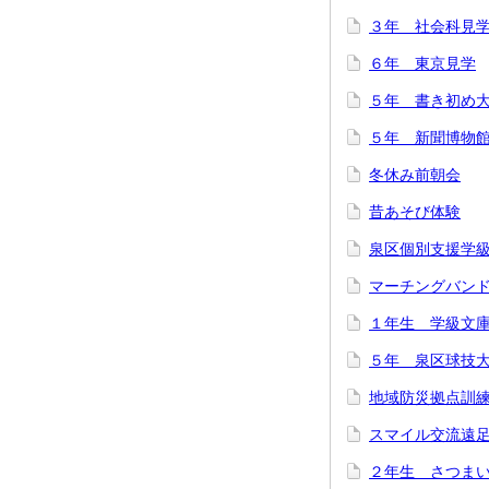
３年 社会科見
６年 東京見学
５年 書き初め
５年 新聞博物
冬休み前朝会
昔あそび体験
泉区個別支援学
マーチングバン
１年生 学級文
５年 泉区球技
地域防災拠点訓
スマイル交流遠
２年生 さつま