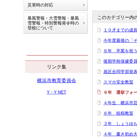
災害時の対応
このカテゴリー内
暴風警報・大雪警報・暴風
雪警報・特別警報発令時の
登校について
１０才までの成
今年度最後の「
６年 卒業を祝
後期学校保健委
リンク集
泉区合同学習発
横浜市教育委員会
スマホ安全教室
Y・Y NET
６年 選挙フォ
４年生 横浜市
６年 租税教室
３年 しょうゆ
４年 書き初め