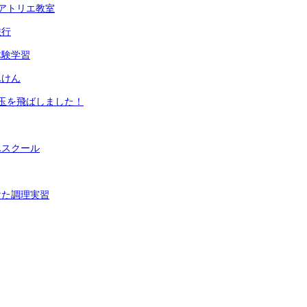
アトリエ教室
旅行
体験学習
んけん
玉を飛ばしました！
んスクール
けた調理実習