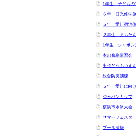
1年生 子どもの
６年 日光修学
５年 愛川宿泊
２年生 まちた
1年生 シャボン
本の修繕講習会
出張どうぶつえ
総合防災訓練
５年 愛川に向
ジャパンカップ
横浜市水泳大会
サマーフェスタ
プール清掃