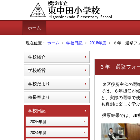
ホーム
現在位置：
ホーム
学校日記
2018年度
６年 選挙フ
学校紹介
６年 選挙フォ
学校経営
学校だより
泉区役所主催の選
では、６年担任が
校長室より
と、実際の選挙で
も真剣に楽しく学
学校日記
投票結果では、加
2025年度
2024年度