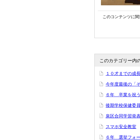
このコンテンツに関
このカテゴリー内
１０才までの成
今年度最後の「
６年 卒業を祝
後期学校保健委
泉区合同学習発
スマホ安全教室
６年 選挙フォ