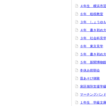
４年生 横浜市
６年 租税教室
３年 しょうゆ
４年 書き初め
３年 社会科見
６年 東京見学
５年 書き初め
５年 新聞博物
冬休み前朝会
昔あそび体験
泉区個別支援学
マーチングバン
１年生 学級文