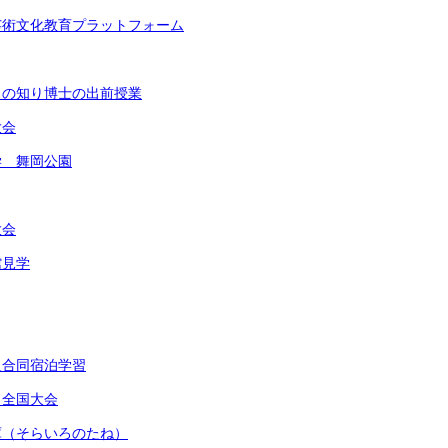
芸術文化教育プラットフォーム
もの知り博士の出前授業
大会
学 舞岡公園
大会
館見学
級合同宿泊学習
ド全国大会
庫（そらいろのたね）