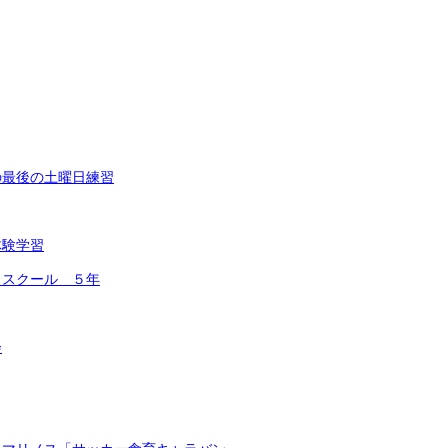
の最後の土曜日練習
体験学習
コスクール ５年
会