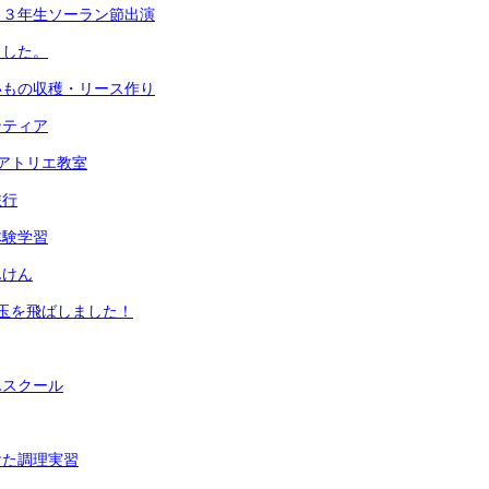
 ３年生ソーラン節出演
ました。
いもの収穫・リース作り
ンティア
アトリエ教室
旅行
体験学習
んけん
玉を飛ばしました！
んスクール
けた調理実習