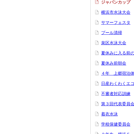
ジャパンカップ
横浜市水泳大会
サマーフェスタ
プール清掃
泉区水泳大会
夏休みに入る前
夏休み前朝会
４年 上郷宿泊
日産わくわくエ
不審者対応訓練
第３回代表委員
着衣水泳
学校保健委員会