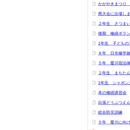
かがやきまつり
県大会に出場し
２年生 さつま
後期 修繕ボラ
1年生 子どもの
６年 日光修学
５年 愛川宿泊
２年生 まちた
1年生 シャボン
本の修繕講習会
出張どうぶつえ
総合防災訓練
５年 愛川に向