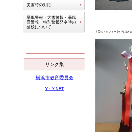
災害時の対応
暴風警報・大雪警報・暴風
雪警報・特別警報発令時の
登校について
３位のトロフィーをいただき
リンク集
横浜市教育委員会
Y・Y NET