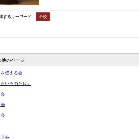
連するキーワード
全校
の他のページ
長を伝える会
そらいろのたね」
う会
員会
表会
ーラム