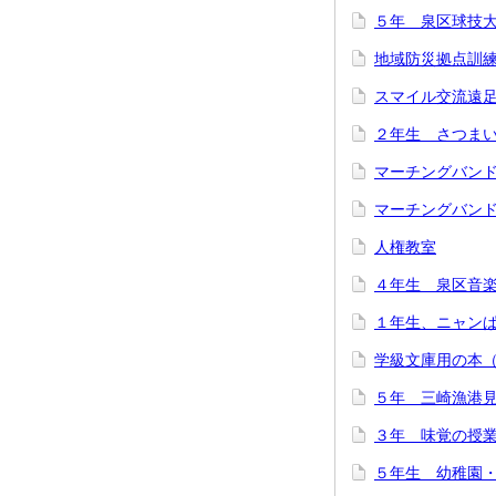
５年 泉区球技
地域防災拠点訓
スマイル交流遠
２年生 さつま
マーチングバン
マーチングバン
人権教室
４年生 泉区音
１年生、ニャン
学級文庫用の本
５年 三崎漁港
３年 味覚の授
５年生 幼稚園