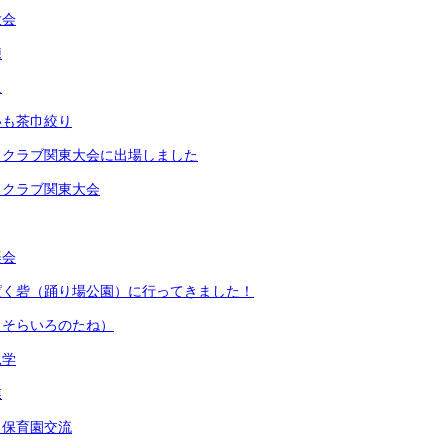
大会
練
足
いも茶巾絞り
ドクラブ関東大会に出場しました
ドクラブ関東大会
楽会
ぱく砦（踊り場公園）に行ってきました！
（そらいろのたね）
見学
業
・保育園交流