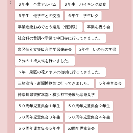
６年生 卒業アルバム
６年生 バイキング給食
６年生 他学年との交流
６年生 学年レク
卒業進級おめでとう遠足（個別級）
卒業を祝う会
社会科の昔調べ学習で中田寺に行ってきました。
泉区個別支援級合同学習発表会
2年生 いのちの学習
２分の１成人式を行いました。
５年 泉区の花アヤメの植樹に行ってきました。
三崎漁港・新聞博物館に行ってきました。
５年生音楽会
神奈川県警察本部・横浜都市発展記念館見学
５０周年児童集会１年生
５０周年児童集会２年生
５０周年児童集会３年生
５０周年児童集会４年生
５０周年児童集会５年生
50周年児童集会