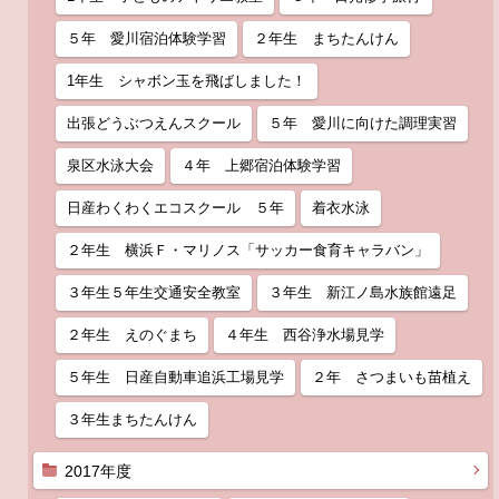
５年 愛川宿泊体験学習
２年生 まちたんけん
1年生 シャボン玉を飛ばしました！
出張どうぶつえんスクール
５年 愛川に向けた調理実習
泉区水泳大会
４年 上郷宿泊体験学習
日産わくわくエコスクール ５年
着衣水泳
２年生 横浜Ｆ・マリノス「サッカー食育キャラバン」
３年生５年生交通安全教室
３年生 新江ノ島水族館遠足
２年生 えのぐまち
４年生 西谷浄水場見学
５年生 日産自動車追浜工場見学
２年 さつまいも苗植え
３年生まちたんけん
2017年度