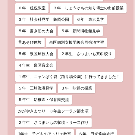
６年 租税教室
３年 しょうゆもの知り博士の出前授業
３年 社会科見学 舞岡公園
６年 東京見学
５年 書き初め大会
５年 新聞博物館見学
昔あそび体験
泉区個別支援学級合同宿泊学習
５年 泉区球技大会
２年生 さつまいも茶巾絞り
４年生 泉区音楽会
１年生、ニャンぱく砦（踊り場公園）に行ってきました！
５年 三崎漁港見学
３年 味覚の授業
５年生 幼稚園・保育園交流
かがやきまつり ３年生ソーラン節出演
２年生 さつまいもの収穫・リース作り
1年生 子どものアトリエ教室
６年 日光修学旅行