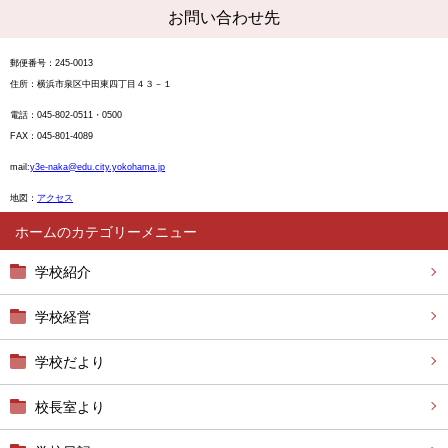
お問い合わせ先
郵便番号：245-0013
住所：横浜市泉区中田東四
丁目４３－１
電話：045-802-0511・0500
FAX：045-801-4089
mail
:
y3e-naka@edu.city.yokohama.jp
地図：
アクセス
ホーム
学校紹介
学校経営
学校だより
校長室より