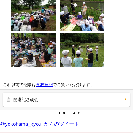
これ以前の記事は
学校日記
でご覧いただけます。
開港記念朝会
1
0
8
1
4
8
@yokohama_kyoui からのツイート