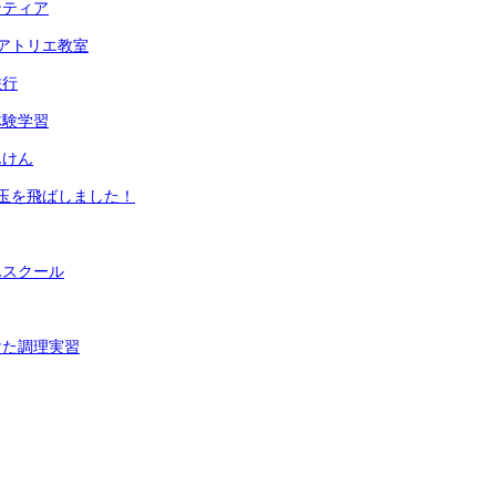
ンティア
アトリエ教室
旅行
体験学習
んけん
玉を飛ばしました！
んスクール
けた調理実習