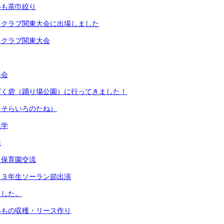
いも茶巾絞り
ドクラブ関東大会に出場しました
ドクラブ関東大会
楽会
ぱく砦（踊り場公園）に行ってきました！
（そらいろのたね）
見学
業
・保育園交流
 ３年生ソーラン節出演
ました。
いもの収穫・リース作り