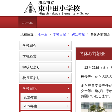
ホーム
現在位置：
ホーム
学校日記
2018年度
冬休み前朝会
学校紹介
冬休み前朝会
学校経営
学校だより
12月21日（金）
校長先生からの話
校長室より
また児童支援専任
学校日記
ター等に遊びに行
お願いいたします
2025年度
2024年度