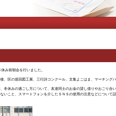
冬休み前朝会を行いました。
の後、区の巡回図工展、三行詩コンクール、文集よこはま、マーチング
が、冬休みの過ごし方について、友達同士のお金の貸し借りやおごり合
かないこと、スマートフォンを介したＳＮＳの使用の注意などについて
。