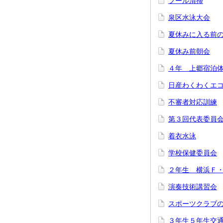
プール清掃
泉区水泳大会
夏休みに入る前
夏休み前朝会
４年 上郷宿泊
日産わくわくエ
不審者対応訓練
第３回代表委員
着衣水泳
学校保健委員会
２年生 横浜Ｆ
演奏技術講習会
スポーツクラブ
３年生５年生交