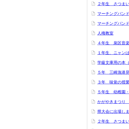
２年生 さつま
マーチングバン
マーチングバン
人権教室
４年生 泉区音
１年生、ニャン
学級文庫用の本
５年 三崎漁港
３年 味覚の授
５年生 幼稚園
かがやきまつり
県大会に出場し
２年生 さつま