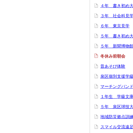
４年 書き初め
３年 社会科見
６年 東京見学
５年 書き初め
５年 新聞博物
冬休み前朝会
昔あそび体験
泉区個別支援学
マーチングバン
１年生 学級文
５年 泉区球技
地域防災拠点訓
スマイル交流遠