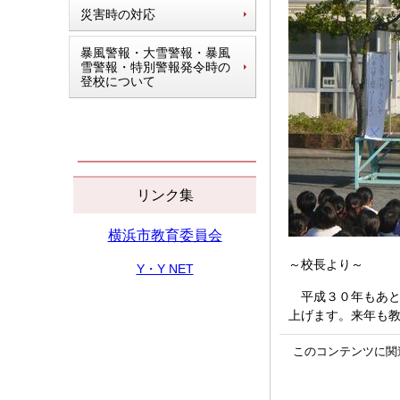
災害時の対応
暴風警報・大雪警報・暴風
雪警報・特別警報発令時の
登校について
リンク集
横浜市教育委員会
～校長より～
Y・Y NET
平成３０年もあと
上げます。来年も
このコンテンツに関