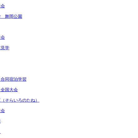
大会
学 舞岡公園
大会
館見学
級合同宿泊学習
ド全国大会
庫（そらいろのたね）
大会
練
足