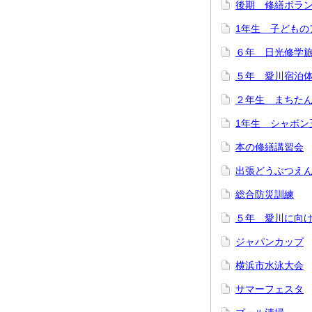
後期 修繕ボラ
1年生 子どもの
６年 日光修学
５年 愛川宿泊
２年生 まちた
1年生 シャボン
本の修繕講習会
出張どうぶつえ
総合防災訓練
５年 愛川に向
ジャパンカップ
横浜市水泳大会
サマーフェスタ