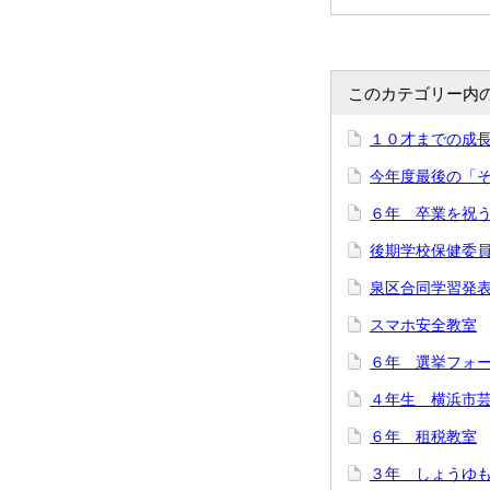
このカテゴリー内
１０才までの成
今年度最後の「
６年 卒業を祝
後期学校保健委
泉区合同学習発
スマホ安全教室
６年 選挙フォ
４年生 横浜市
６年 租税教室
３年 しょうゆ