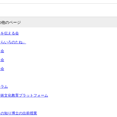
の他のページ
長を伝える会
そらいろのたね」
う会
員会
表会
ーラム
芸術文化教育プラットフォーム
もの知り博士の出前授業