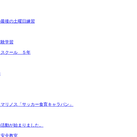
の最後の土曜日練習
体験学習
コスクール ５年
会
・マリノス「サッカー食育キャラバン」
の活動が始まりました。
通安全教室