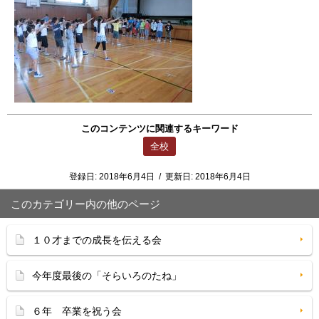
このコンテンツに関連するキーワード
全校
登録日:
2018年6月4日
/
更新日:
2018年6月4日
このカテゴリー内の他のページ
１０才までの成長を伝える会
今年度最後の「そらいろのたね」
６年 卒業を祝う会