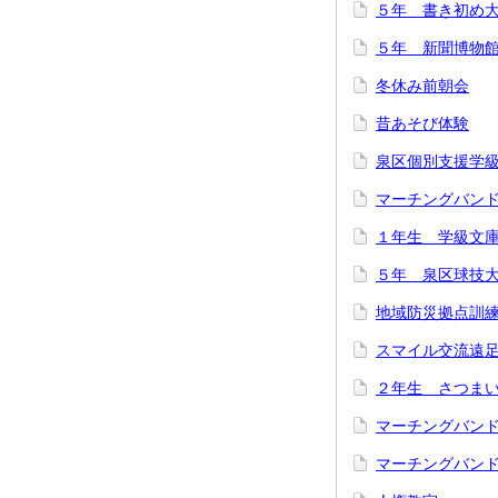
５年 書き初め
５年 新聞博物
冬休み前朝会
昔あそび体験
泉区個別支援学
マーチングバン
１年生 学級文
５年 泉区球技
地域防災拠点訓
スマイル交流遠
２年生 さつま
マーチングバン
マーチングバン