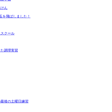
んけん
玉を飛ばしました！
んスクール
けた調理実習
の最後の土曜日練習