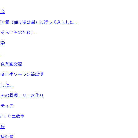
楽会
ぱく砦（踊り場公園）に行ってきました！
（そらいろのたね）
見学
業
・保育園交流
 ３年生ソーラン節出演
ました。
いもの収穫・リース作り
ンティア
アトリエ教室
旅行
体験学習