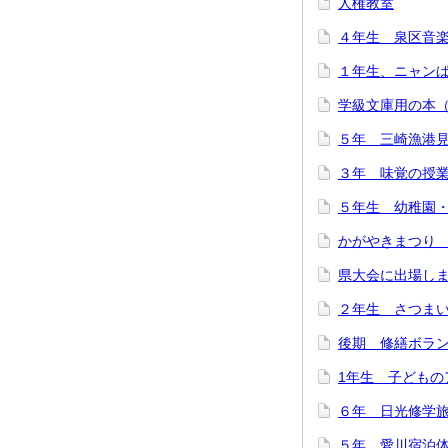
人権教室
４年生 泉区音
１年生、ニャン
学級文庫用の本
５年 三崎漁港
３年 味覚の授
５年生 幼稚園
かがやきまつり
県大会に出場し
２年生 さつま
後期 修繕ボラ
1年生 子どもの
６年 日光修学
５年 愛川宿泊