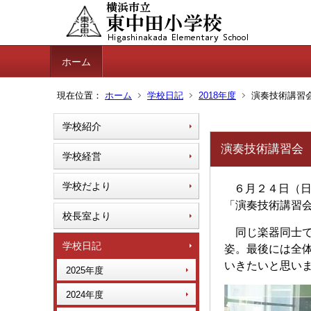
ホーム
現在位置：
ホーム
学校日記
2018年度
演奏技術講習
学校紹介
演奏技術講習会
学校経営
学校だより
６月２４日（
「演奏技術講習
校長室より
同じ楽器同士で
学校日記
姿。最後には全
いきたいと思い
2025年度
2024年度