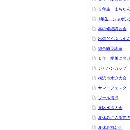
２年生 まちた
1年生 シャボン
本の修繕講習会
出張どうぶつえ
総合防災訓練
５年 愛川に向
ジャパンカップ
横浜市水泳大会
サマーフェスタ
プール清掃
泉区水泳大会
夏休みに入る前
夏休み前朝会