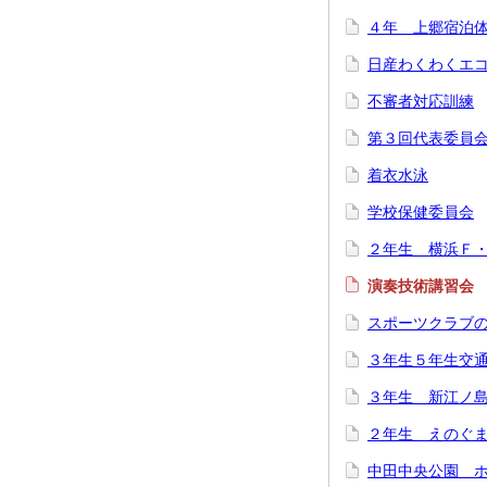
４年 上郷宿泊
日産わくわくエ
不審者対応訓練
第３回代表委員
着衣水泳
学校保健委員会
２年生 横浜Ｆ
演奏技術講習会
スポーツクラブ
３年生５年生交
３年生 新江ノ
２年生 えのぐ
中田中央公園 