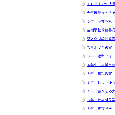
１０才までの成
今年度最後の「
６年 卒業を祝
後期学校保健委
泉区合同学習発
スマホ安全教室
６年 選挙フォ
４年生 横浜市
６年 租税教室
３年 しょうゆ
４年 書き初め
３年 社会科見
６年 東京見学