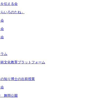
長を伝える会
そらいろのたね」
う会
員会
表会
ーラム
芸術文化教育プラットフォーム
もの知り博士の出前授業
大会
学 舞岡公園