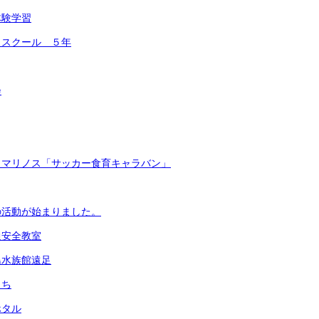
体験学習
コスクール ５年
会
・マリノス「サッカー食育キャラバン」
の活動が始まりました。
通安全教室
島水族館遠足
まち
ホタル