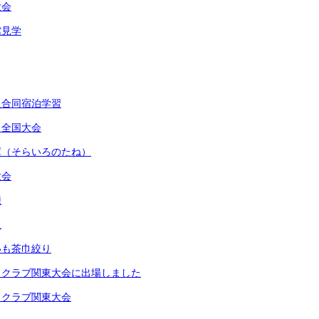
大会
館見学
級合同宿泊学習
ド全国大会
庫（そらいろのたね）
大会
練
足
いも茶巾絞り
ドクラブ関東大会に出場しました
ドクラブ関東大会