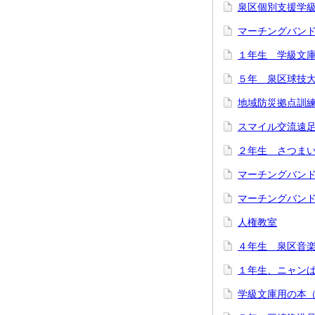
泉区個別支援学
マーチングバン
１年生 学級文
５年 泉区球技
地域防災拠点訓
スマイル交流遠
２年生 さつま
マーチングバン
マーチングバン
人権教室
４年生 泉区音
１年生、ニャン
学級文庫用の本