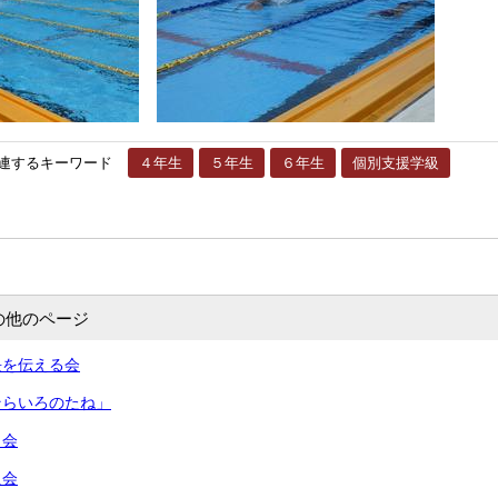
連するキーワード
４年生
５年生
６年生
個別支援学級
の他のページ
長を伝える会
そらいろのたね」
う会
員会