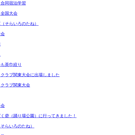
級合同宿泊学習
ド全国大会
庫（そらいろのたね）
大会
練
足
いも茶巾絞り
ドクラブ関東大会に出場しました
ドクラブ関東大会
楽会
ぱく砦（踊り場公園）に行ってきました！
（そらいろのたね）