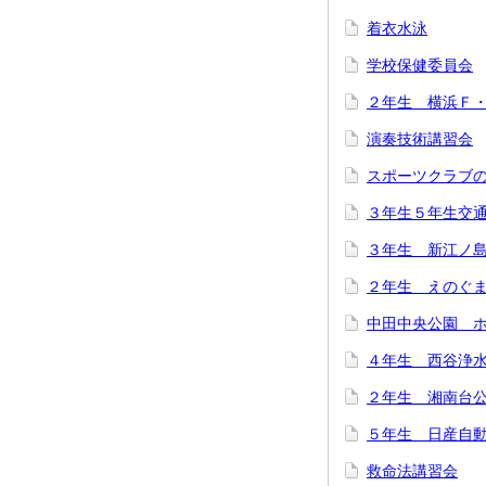
着衣水泳
学校保健委員会
２年生 横浜Ｆ
演奏技術講習会
スポーツクラブ
３年生５年生交
３年生 新江ノ
２年生 えのぐ
中田中央公園 
４年生 西谷浄
２年生 湘南台
５年生 日産自
救命法講習会