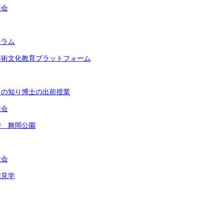
表会
ーラム
芸術文化教育プラットフォーム
もの知り博士の出前授業
大会
学 舞岡公園
大会
館見学