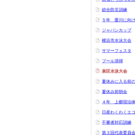
総合防災訓練
５年 愛川に向
ジャパンカップ
横浜市水泳大会
サマーフェスタ
プール清掃
泉区水泳大会
夏休みに入る前
夏休み前朝会
４年 上郷宿泊
日産わくわくエ
不審者対応訓練
第３回代表委員