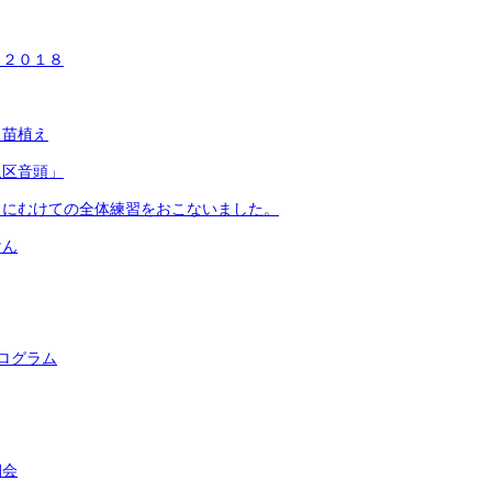
タ２０１８
も苗植え
泉区音頭」
タにむけての全体練習をおこないました。
けん
ログラム
朝会