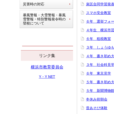
災害時の対応
泉区合同学習発
スマホ安全教室
暴風警報・大雪警報・暴風
雪警報・特別警報発令時の
６年 選挙フォ
登校について
４年生 横浜市
６年 租税教室
３年 しょうゆ
リンク集
４年 書き初め
３年 社会科見
横浜市教育委員会
６年 東京見学
Y・Y NET
５年 書き初め
５年 新聞博物
冬休み前朝会
昔あそび体験