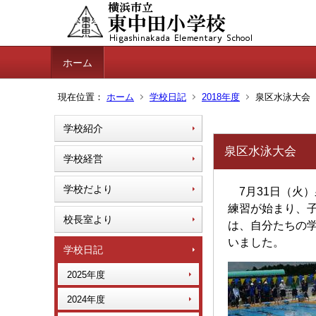
ホーム
現在位置：
ホーム
学校日記
2018年度
泉区水泳大会
学校紹介
泉区水泳大会
学校経営
学校だより
7月31日（火
練習が始まり、子
校長室より
は、自分たちの
いました。
学校日記
2025年度
2024年度