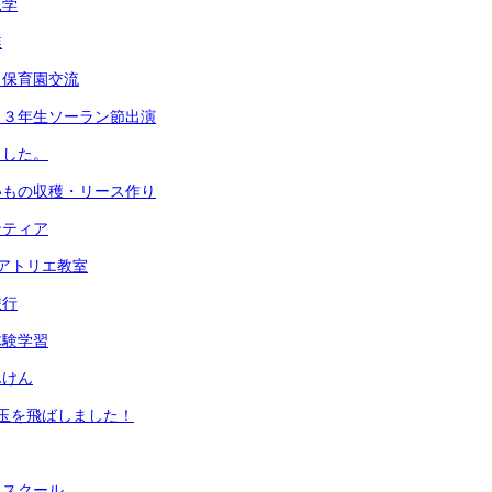
見学
業
・保育園交流
 ３年生ソーラン節出演
ました。
いもの収穫・リース作り
ンティア
アトリエ教室
旅行
体験学習
んけん
玉を飛ばしました！
んスクール