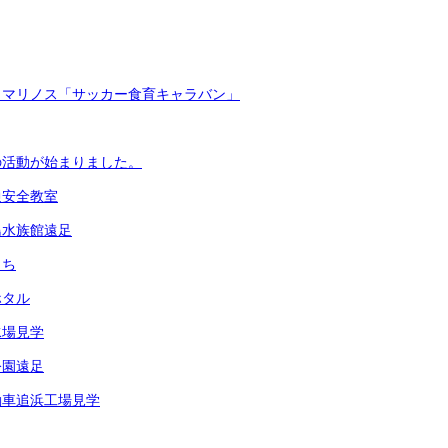
・マリノス「サッカー食育キャラバン」
の活動が始まりました。
通安全教室
島水族館遠足
まち
ホタル
水場見学
公園遠足
動車追浜工場見学