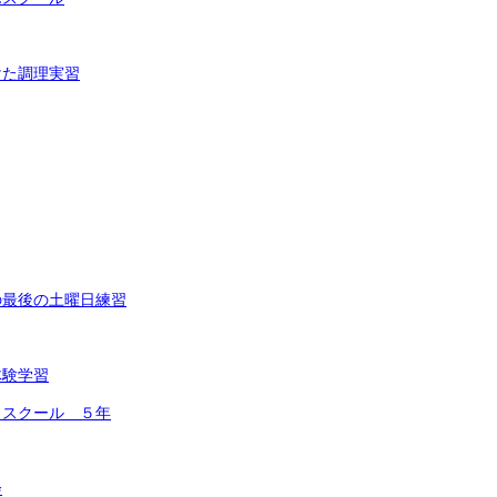
けた調理実習
の最後の土曜日練習
体験学習
コスクール ５年
会