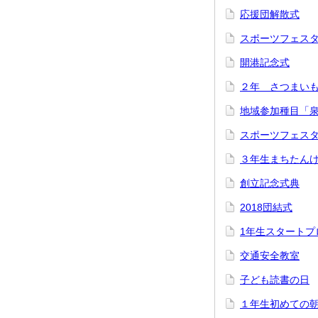
応援団解散式
スポーツフェス
開港記念式
２年 さつまい
地域参加種目「
スポーツフェス
３年生まちたん
創立記念式典
2018団結式
1年生スタートプ
交通安全教室
子ども読書の日
１年生初めての