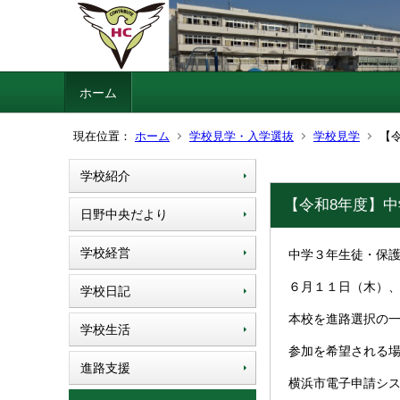
ホーム
現在位置：
ホーム
学校見学・入学選抜
学校見学
【
学校紹介
【令和8年度】
日野中央だより
学校経営
中学３年生徒・保
６月１１日（木）、
学校日記
本校を進路選択の
学校生活
参加を希望される場
進路支援
横浜市電子申請シ