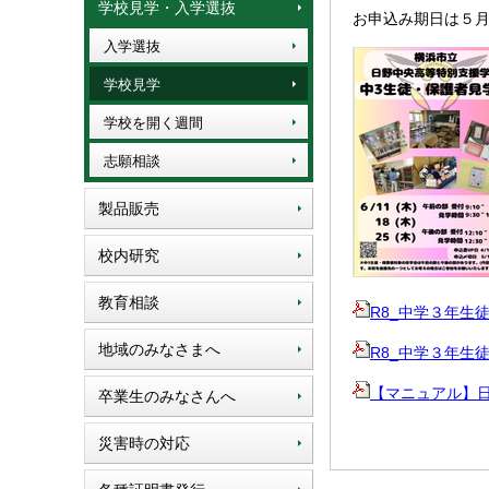
学校見学・入学選抜
お申込み期日は５
入学選抜
学校見学
学校を開く週間
志願相談
製品販売
校内研究
教育相談
R8_中学３年生徒・
地域のみなさまへ
R8_中学３年生徒・
【マニュアル】日野中
卒業生のみなさんへ
災害時の対応