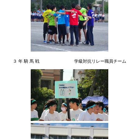
３ 年 騎 馬 戦 学級対抗リレー職員チーム