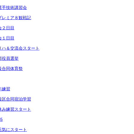
 選手技術講習会
 プレミア８観戦記
会２日目
会１日目
ンリハ＆交流会スタート
本部役員選挙
援級合同体育祭
年練習
援級区合同宿泊学習
昼休み練習スタート
5
も元気にスタート