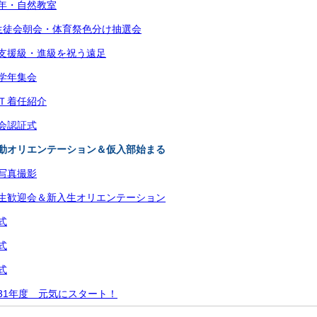
２学年・自然教室
5月生徒会朝会・体育祭色分け抽選会
個別支援級・進級を祝う遠足
月学年集会
ＥＴ着任紹介
員会認証式
 部活動オリエンテーション＆仮入部始まる
級写真撮影
 新入生歓迎会＆新入生オリエンテーション
式
式
式
平成31年度 元気にスタート！