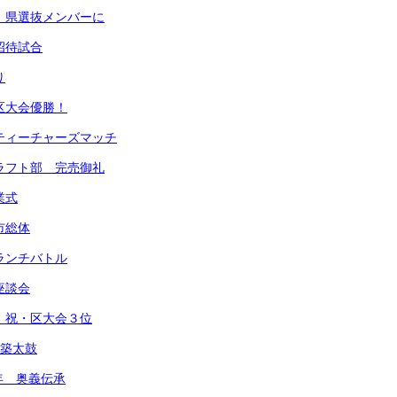
部 県選抜メンバーに
招待試合
り
 区大会優勝！
 ティーチャーズマッチ
クラフト部 完売御礼
業式
市総体
 ランチバトル
座談会
部 祝・区大会３位
都築太鼓
学年 奥義伝承