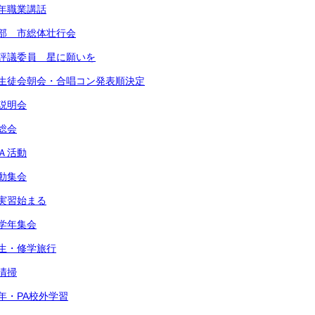
学年職業講話
野球部 市総体壮行会
学年評議委員 星に願いを
６月生徒会朝会・合唱コン発表順決定
路説明会
徒総会
ＧＡ活動
活動集会
育実習始まる
月学年集会
３年生・修学旅行
域清掃
学年・PA校外学習