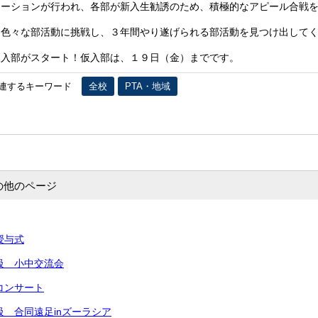
ーションが行われ、各部が新入生勧誘のため、積極的なアピール合戦を
色々な部活動に挑戦し、３年間やり遂げられる部活動を見つけ出してく
入部がスタート！仮入部は、１９日（金）までです。
連するキーワード
全校
PTA・地域
の他のページ
授与式
援級 小中交流会
いコンサート
級 合同遠足inズーラシア