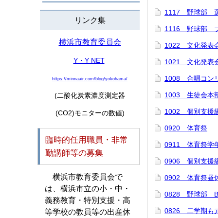
1117 野球部
リンク集
1116 野球部
横浜市教育委員会
1022 文化発表
Y・Y NET
1021 文化発表
1008 合唱コ
https://minnaair.com/blog/yokohama/
1003 生徒会
(二酸化炭素濃度測定器
1002 個別支
(CO2)モニターの数値)
0920 体育祭
臨時的任用職員・非常
0911 体育祭学
勤講師等の募集
0906 個別支
横浜市教育委員会で
0902 体育祭
は、横浜市立の小・中・
0828 野球部 B
義務教育・特別支援・高
0826 二学期
等学校の教員等の出産休