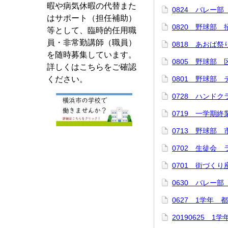
暇や病気休暇の代替また
0824 バレー
はサポート（担任補助）
0820 野球部 
等として、臨時的任用職
員・非常勤講師（職員）
0818 あおば祭
を随時募集しています。
0805 野球部
詳しくはこちらをご確認
ください。
0801 野球部
0728 ハンド
0719 一学期終
0713 野球部 
0702 生徒会
0701 街づくり
0630 バレー
0627 1学年 
20190625 1