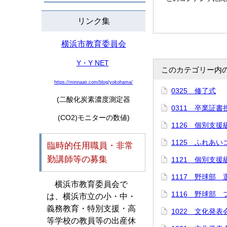
リンク集
横浜市教育委員会
Y・Y NET
このカテゴリー内
https://minnaair.com/blog/yokohama/
0325 修了式
(二酸化炭素濃度測定器
0311 卒業証書
(CO2)モニターの数値)
1126 個別支
1125 ふれあ
臨時的任用職員・非常
勤講師等の募集
1121 個別支援
1117 野球部
横浜市教育委員会で
1116 野球部
は、横浜市立の小・中・
義務教育・特別支援・高
1022 文化発表
等学校の教員等の出産休