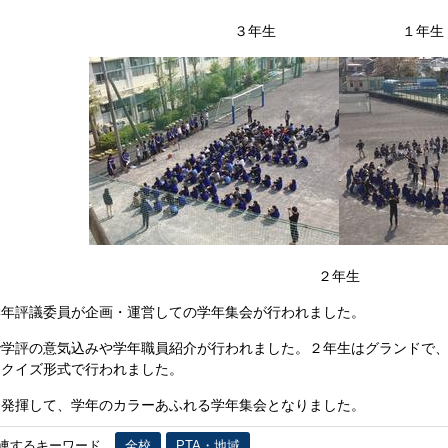
３年生 １年生
２年生
年評議委員が企画・運営しての学年集会が行われました。
学評の意気込みや学年職員紹介が行われました。２年生はグランドで、
をクイズ形式で行われました。
発揮して、学年のカラーあふれる学年集会となりました。
連するキーワード
全校
PTA・地域