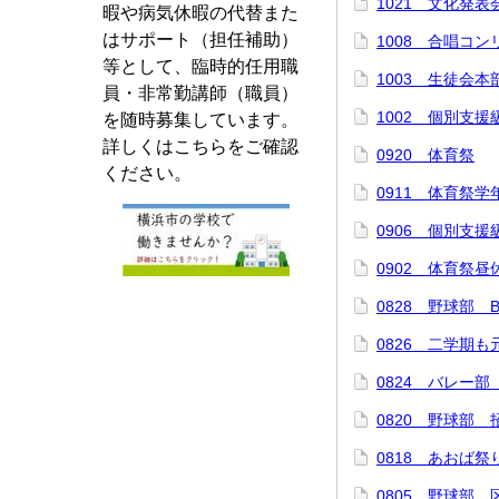
1021 文化発表
暇や病気休暇の代替また
はサポート（担任補助）
1008 合唱コ
等として、臨時的任用職
1003 生徒会
員・非常勤講師（職員）
1002 個別支
を随時募集しています。
詳しくはこちらをご確認
0920 体育祭
ください。
0911 体育祭学
0906 個別支
0902 体育祭
0828 野球部 B
0826 二学期
0824 バレー
0820 野球部 
0818 あおば祭
0805 野球部