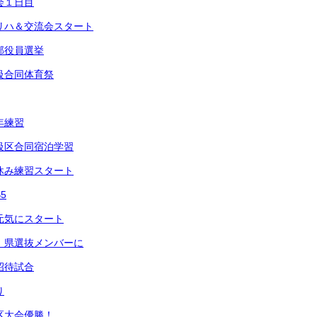
会１日目
ンリハ＆交流会スタート
本部役員選挙
援級合同体育祭
年練習
援級区合同宿泊学習
昼休み練習スタート
5
も元気にスタート
部 県選抜メンバーに
招待試合
り
 区大会優勝！