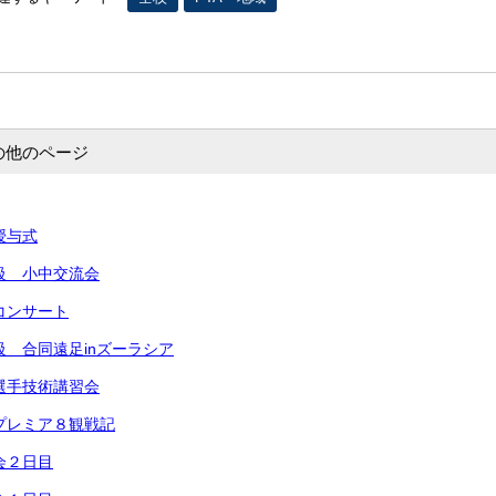
の他のページ
授与式
援級 小中交流会
いコンサート
級 合同遠足inズーラシア
 選手技術講習会
 プレミア８観戦記
会２日目