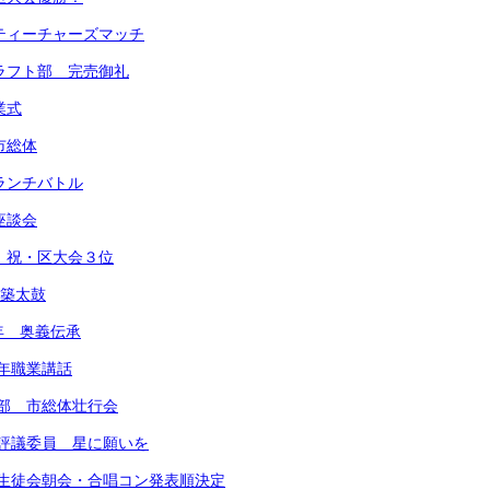
 ティーチャーズマッチ
クラフト部 完売御礼
業式
市総体
 ランチバトル
座談会
部 祝・区大会３位
都築太鼓
学年 奥義伝承
学年職業講話
野球部 市総体壮行会
学年評議委員 星に願いを
６月生徒会朝会・合唱コン発表順決定