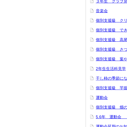
３年生 クラブ
音楽会
個別支援級 ク
個別支援級 で
個別支援級 高
個別支援級 さ
個別支援級 葉
2年生生活科見学
干し柿の季節に
個別支援級 芋
運動会
個別支援級 畑
5.6年 運動会
運動会延期のお