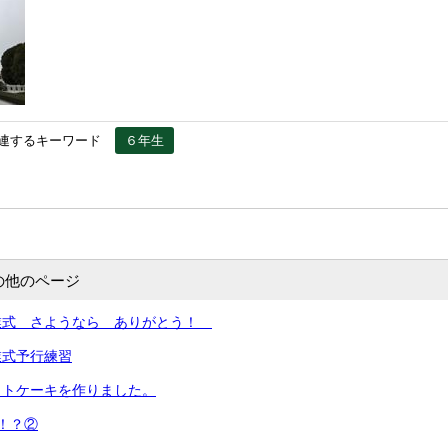
連するキーワード
６年生
の他のページ
業式 さようなら ありがとう！
業式予行練習
ットケーキを作りました。
！？②