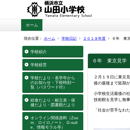
ホーム
現在位置：
ホーム
学校日記
２０１８年度
６年 東
学校紹介
６年 東京見学
学校経営
２月１９日に東京
学校だより・各学年から
のお知らせ・下校時刻一
後の最後まで延期
覧（パスワード付）
小学校生活最後の
技術館を見学し無
給食だより・献立表・保
健だより・図書館だより
「社会が苦手なわ
オンライン関係資料（Zoo
m、ロイロノート、G‐suit
e、情報モラル等）