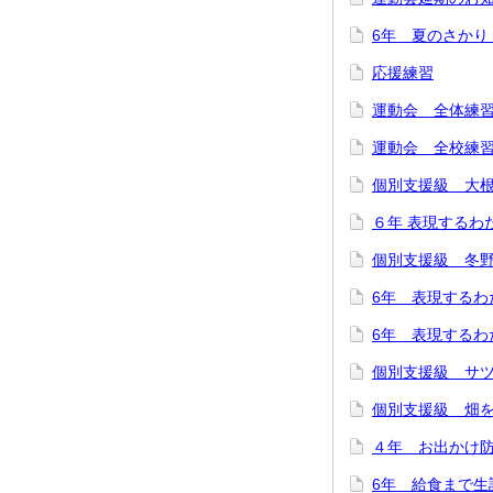
6年 夏のさかり
応援練習
運動会 全体練
運動会 全校練
個別支援級 大
６年 表現するわ
個別支援級 冬
6年 表現するわ
6年 表現するわ
個別支援級 サ
個別支援級 畑
４年 お出かけ
6年 給食まで生