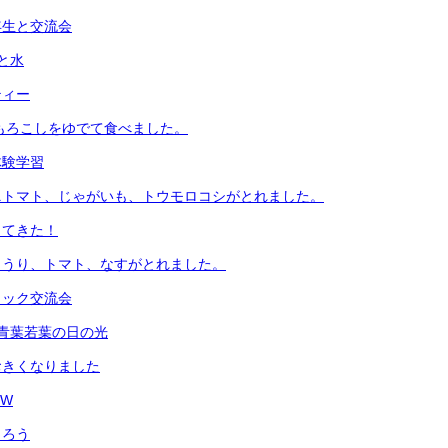
年生と交流会
と水
ティー
もろこしをゆでて食べました。
体験学習
ニトマト、じゃがいも、トウモロコシがとれました。
ってきた！
ゅうり、トマト、なすがとれました。
ロック交流会
青葉若葉の日の光
おきくなりました
OW
くろう