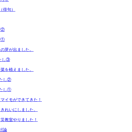
（俳句）
習②
習①
根の芽が出ました。
たし③
野菜を植えました。
たし②
たし①
ツマイモができてきた！
をきれいにしました。
防災教室やりました！
討論