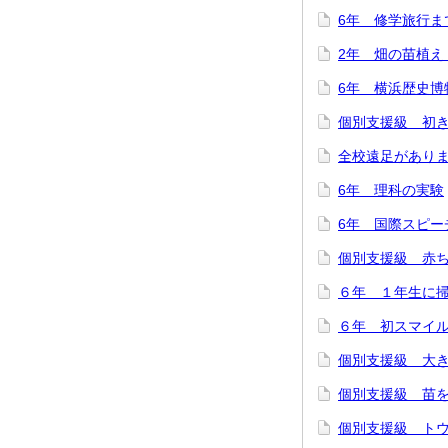
6年 修学旅行ま
2年 畑の苗植え
6年 横浜歴史博
個別支援級 初
全校遠足があり
6年 理科の実験
6年 国際スピー
個別支援級 赤
６年 １年生に
６年 初スマイ
個別支援級 大
個別支援級 苗
個別支援級 ト