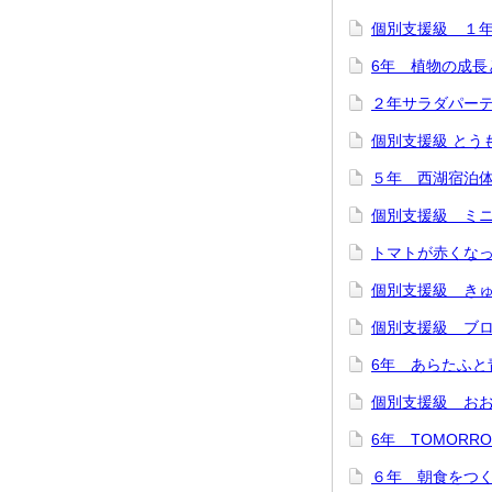
個別支援級 １
6年 植物の成長
２年サラダパー
個別支援級 とう
５年 西湖宿泊
個別支援級 ミ
トマトが赤くな
個別支援級 き
個別支援級 ブ
6年 あらたふと
個別支援級 お
6年 TOMORR
６年 朝食をつ