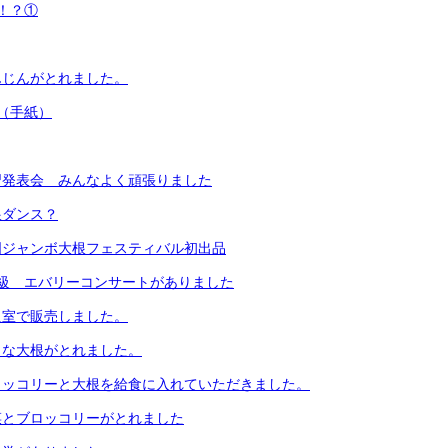
！？①
んじんがとれました。
（手紙）
習発表会 みんなよく頑張りました
根ダンス？
国ジャンボ大根フェスティバル初出品
援級 エバリーコンサートがありました
員室で販売しました。
きな大根がとれました。
ロッコリーと大根を給食に入れていただきました。
菜とブロッコリーがとれました