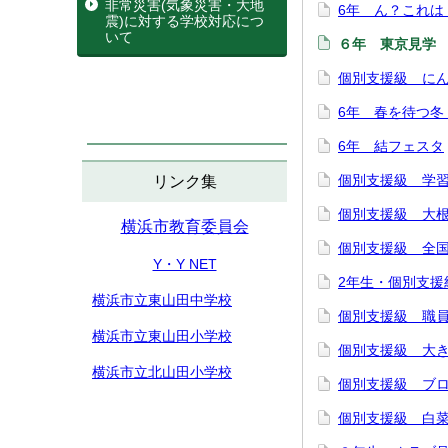
非常災害(気象災害・大地
6年 ん？これは
震)に対する学校対応につ
いて
６年 東京見学
個別支援級 に
6年 春を待つ冬
6年 結フェスタ
個別支援級 学
リンク集
個別支援級 大
横浜市教育委員会
個別支援級 全
Y・Y NET
2年生・個別支
横浜市立東山田中学校
個別支援級 職
横浜市立東山田小学校
個別支援級 大
横浜市立北山田小学校
個別支援級 ブ
個別支援級 白