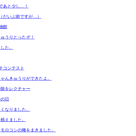
であと少し…！
（だいぶ前ですが…）
物館
きゅうりとったぞ！
ました。
チコンテスト
ちゃんきゅうりができたよ。
掃除をレクチャー
ルの日
きくなりました。
を植えました。
ウモロコシの種をまきました。