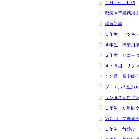
１月 生活目標
都筑区読書感想
謹賀新年
６年生 トツキ
４年生 神奈川
２年生 リコー
４・５組 サツ
１２月 音楽朝
ダニエル先生お
サンタさんにプ
１年生 幼稚園
第２回 長縄集
１年生 昔遊び