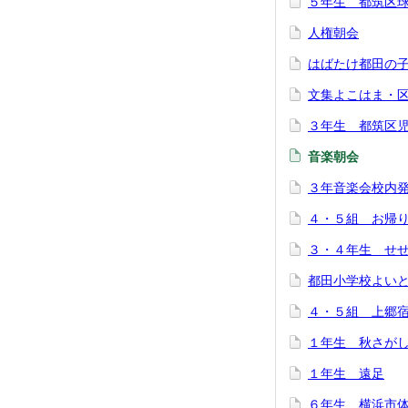
５年生 都筑区
人権朝会
はばたけ都田の
文集よこはま・
３年生 都筑区
音楽朝会
３年音楽会校内
４・５組 お帰
３・４年生 せ
都田小学校よい
４・５組 上郷
１年生 秋さが
１年生 遠足
６年生 横浜市