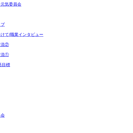
子元気委員会
ラブ
けて/職業インタビュー
交流②
交流①
活目標
集会