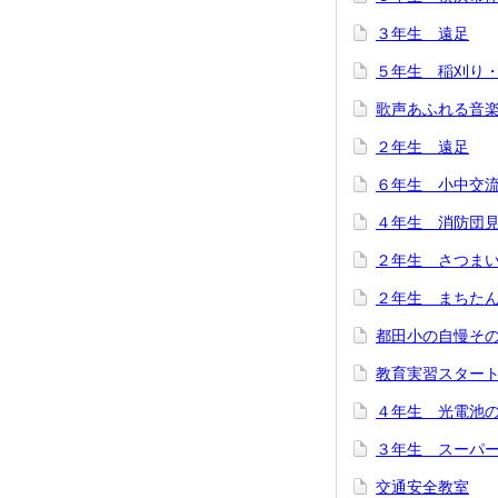
３年生 遠足
５年生 稲刈り
歌声あふれる音
２年生 遠足
６年生 小中交
４年生 消防団
２年生 さつま
２年生 まちた
都田小の自慢そ
教育実習スター
４年生 光電池
３年生 スーパ
交通安全教室