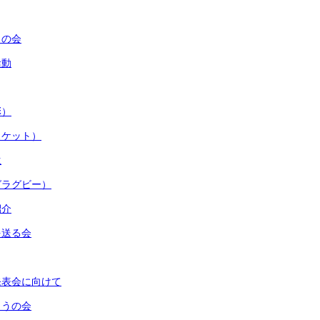
うの会
活動
彰）
スケット）
生
グラグビー）
紹介
を送る会
発表会に向けて
とうの会