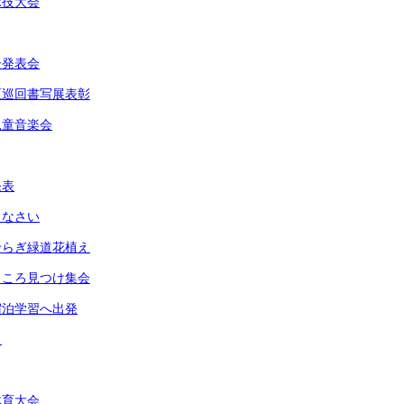
球技大会
子発表会
区巡回書写展表彰
児童音楽会
発表
りなさい
せらぎ緑道花植え
ところ見つけ集会
宿泊学習へ出発
し
体育大会