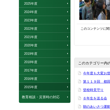
2025年度
2024年度
2023年度
2022年度
このコンテンツに関
2021年度
2020年度
2019年度
2018年度
このカテゴリー内
2017年度
今年度も大変お
2016年度
第１１９回 都
2015年度
登校時見守り
教育相談・災害時の対応
６年生を送る会
朝のあいさつ運