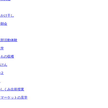
・かけ干し
楽朝会
流部活動体験
見学
いもの収穫
んけん
の２
ト
のしくみ出前授業
ーマーケットの見学