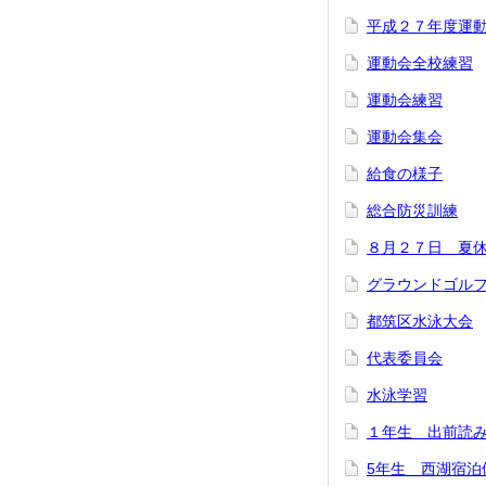
平成２７年度運
運動会全校練習
運動会練習
運動会集会
給食の様子
総合防災訓練
８月２７日 夏
グラウンドゴル
都筑区水泳大会
代表委員会
水泳学習
１年生 出前読
5年生 西湖宿泊