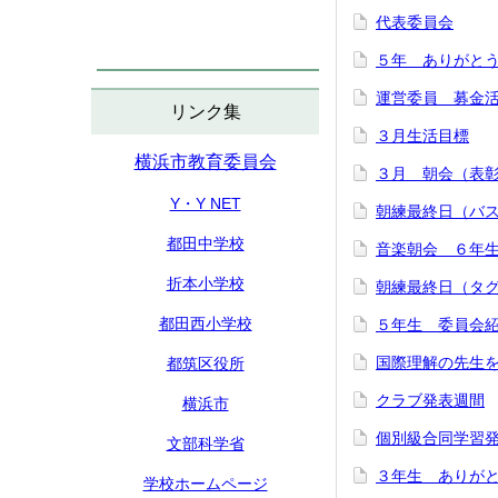
代表委員会
５年 ありがと
運営委員 募金
リンク集
３月生活目標
横浜市教育委員会
３月 朝会（表
Y・Y NET
朝練最終日（バ
都田中学校
音楽朝会 ６年
折本小学校
朝練最終日（タ
都田西小学校
５年生 委員会
国際理解の先生
都筑区役所
クラブ発表週間
横浜市
個別級合同学習
文部科学省
３年生 ありが
学校ホームページ