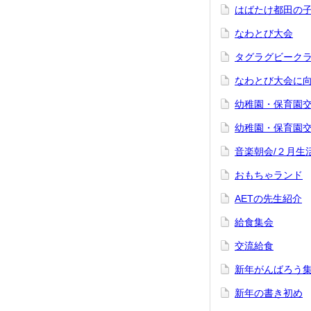
はばたけ都田の
なわとび大会
タグラグビーク
なわとび大会に向
幼稚園・保育園
幼稚園・保育園
音楽朝会/２月生
おもちゃランド
AETの先生紹介
給食集会
交流給食
新年がんばろう
新年の書き初め