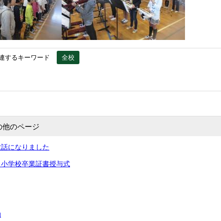
連するキーワード
全校
の他のページ
世話になりました
田小学校卒業証書授与式
動