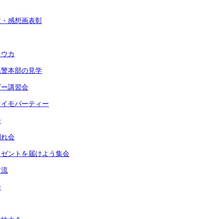
文・感想画表彰
トウカ
県警本部の見学
ダー講習会
マイモパーティー
会
別れ会
レゼントを届けよう集会
交流
会