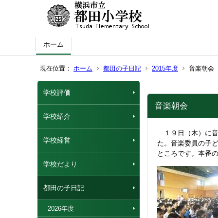
ホーム
現在位置：
ホーム
都田の子日記
2015年度
音楽朝会
学校評価
音楽朝会
学校紹介
１９日（木）に音
学校経営
た。音楽委員の子
ところです。本番
学校だより
都田の子日記
2026年度