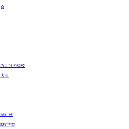
動会
休み明けの登校
フ大会
み聞かせ
体験学習