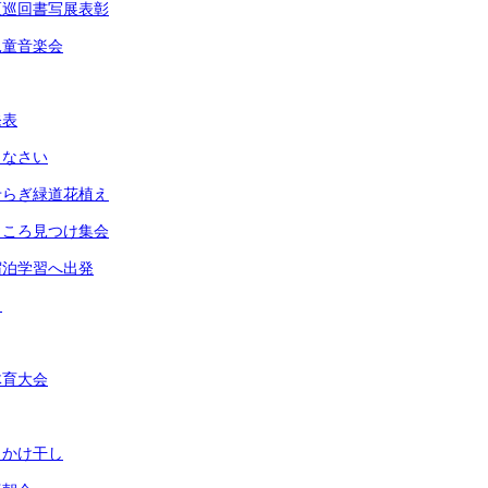
区巡回書写展表彰
児童音楽会
発表
りなさい
せらぎ緑道花植え
ところ見つけ集会
宿泊学習へ出発
し
体育大会
・かけ干し