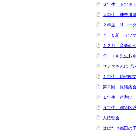
６年生 トツキ
４年生 神奈川
２年生 リコー
４・５組 サツ
１２月 音楽朝
ダニエル先生お
サンタさんにプ
１年生 幼稚園
第２回 長縄集
１年生 昔遊び
５年生 都筑区
人権朝会
はばたけ都田の