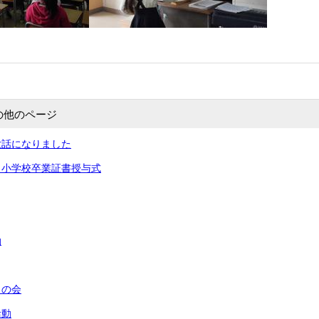
の他のページ
世話になりました
田小学校卒業証書授与式
動
うの会
活動