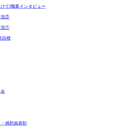
けて/職業インタビュー
交流②
交流①
活目標
集会
文・感想画表彰