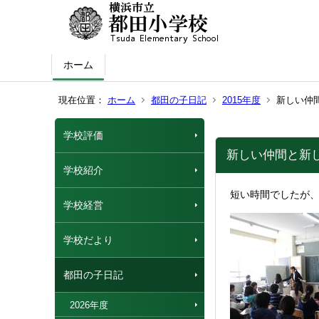
ホーム
現在位置：
ホーム
都田の子日記
2015年度
新しい仲
学校評価
新しい仲間と新
学校紹介
短い時間でしたが
学校経営
学校だより
都田の子日記
2026年度