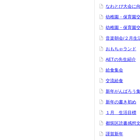
なわとび大会に向
幼稚園・保育園
幼稚園・保育園
音楽朝会/２月生
おもちゃランド
AETの先生紹介
給食集会
交流給食
新年がんばろう
新年の書き初め
１月 生活目標
都筑区読書感想
謹賀新年