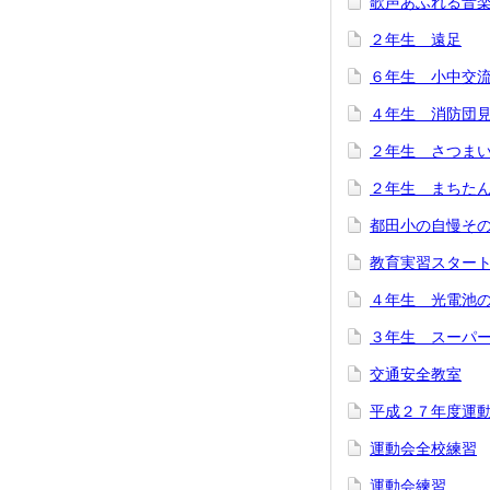
歌声あふれる音
２年生 遠足
６年生 小中交
４年生 消防団
２年生 さつま
２年生 まちた
都田小の自慢そ
教育実習スター
４年生 光電池
３年生 スーパ
交通安全教室
平成２７年度運
運動会全校練習
運動会練習