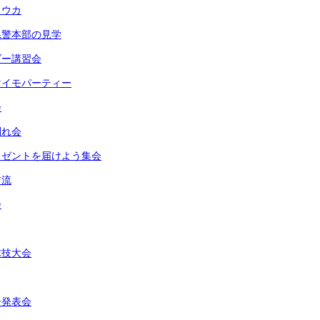
トウカ
県警本部の見学
ダー講習会
マイモパーティー
会
別れ会
レゼントを届けよう集会
交流
会
球技大会
子発表会