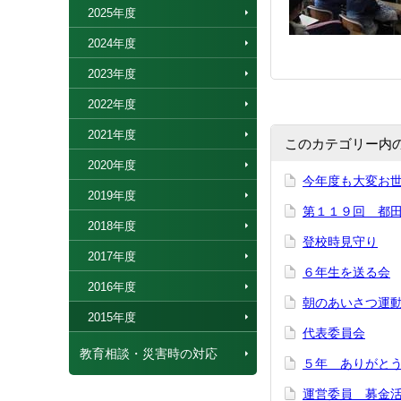
2025年度
2024年度
2023年度
2022年度
2021年度
このカテゴリー内
2020年度
今年度も大変お
2019年度
第１１９回 都
2018年度
登校時見守り
2017年度
６年生を送る会
2016年度
朝のあいさつ運
2015年度
代表委員会
教育相談・災害時の対応
５年 ありがと
運営委員 募金