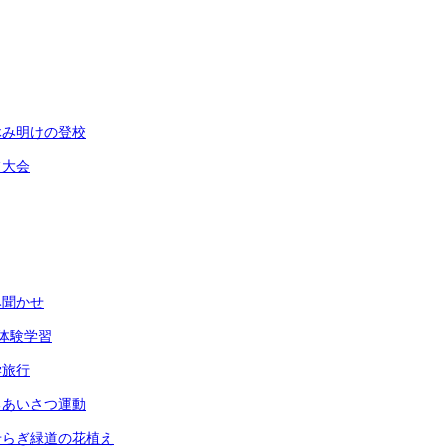
休み明けの登校
フ大会
み聞かせ
体験学習
学旅行
るあいさつ運動
せらぎ緑道の花植え