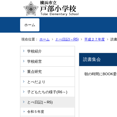
ホーム
現在位置：
ホーム
とべ日記(～R5)
平成２７年度
読
学校紹介
読書集会
学校経営
重点研究
朝の時間にBOOK
とべだより
子どもたちの様子(R6～)
とべ日記(～R5)
令和５年度