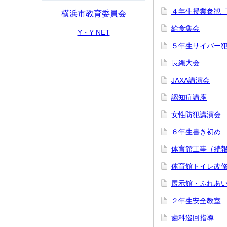
４年生授業参観
横浜市教育委員会
給食集会
Y・Y NET
５年生サイバー
長縄大会
JAXA講演会
認知症講座
女性防犯講演会
６年生書き初め
体育館工事（続
体育館トイレ改
展示館・ふれあ
２年生安全教室
歯科巡回指導