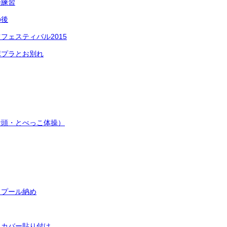
会練習
の後
フェスティバル2015
ポプラとお別れ
音頭・とべっこ体操）
＆プール納め
クカバー貼り付け