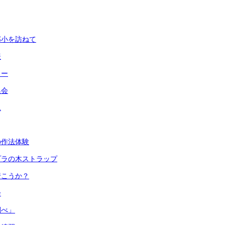
部小を訪ねて
表
リー
集会
ム
の作法体験
プラの木ストラップ
行こうか？
会
調べ」