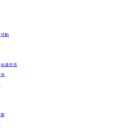
ア活動
ビ会議交流
交流
５
授業
り