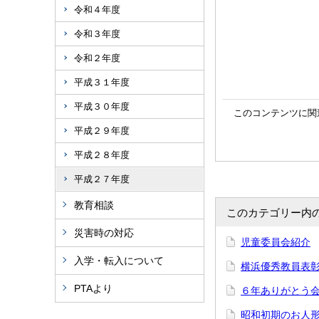
令和４年度
令和３年度
令和２年度
平成３１年度
平成３０年度
このコンテンツに関
平成２９年度
平成２８年度
平成２７年度
教育相談
このカテゴリー内
災害時の対応
児童委員会紹介
入学・転入について
横浜優秀教員表
PTAより
６年ありがとう
昭和初期のお人