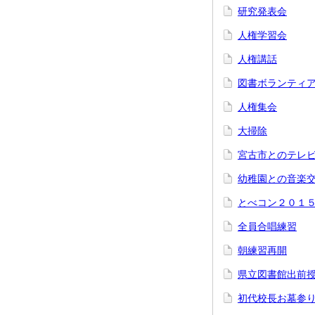
研究発表会
人権学習会
人権講話
図書ボランティ
人権集会
大掃除
宮古市とのテレ
幼稚園との音楽
とべコン２０１
全員合唱練習
朝練習再開
県立図書館出前
初代校長お墓参