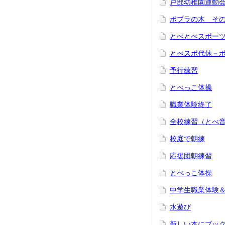
戸部幼稚園運動
ポプラの木 そ
とべとべスポーツ
とべスポ代休－
予行練習
とべっこ体操
職業体験終了
全校練習（とべ
校庭で朝練
応援団朝練習
とべっこ体操
中学生職業体験
水遊び
新しい本にブッ