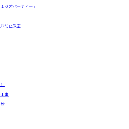
「１０才パーティー」
犯罪防止教室
報）
修工事
い館