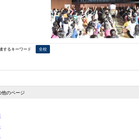
連するキーワード
全校
の他のページ
彰
会
形