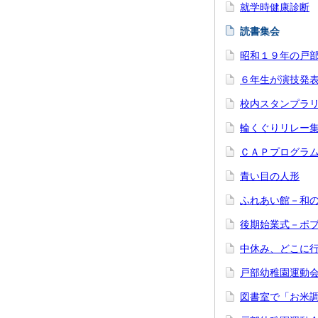
就学時健康診断
読書集会
昭和１９年の戸
６年生が演技発
校内スタンプラ
輪くぐりリレー
ＣＡＰプログラ
青い目の人形
ふれあい館－和
後期始業式－ポ
中休み、どこに
戸部幼稚園運動
図書室で「お米