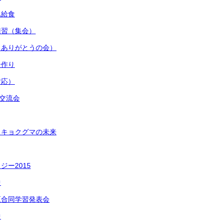
れ給食
練習（集会）
（ありがとうの会）
ー作り
対応）
家交流会
ッキョクグマの未来
ジー2015
中
区合同学習発表会
中