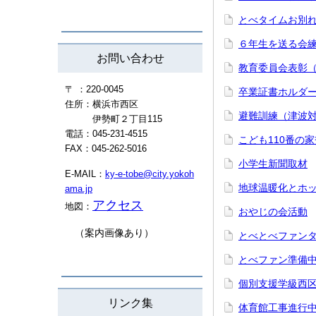
とべタイムお別
６年生を送る会
お問い合わせ
教育委員会表彰
〒 ：220-0045
卒業証書ホルダ
住所：横浜市西区
避難訓練（津波
伊勢町２丁目115
電話：045-231-4515
こども110番の
FAX：045-262-5016
小学生新聞取材
E-MAIL：
ky-e-tobe@city.yokoh
地球温暖化とホ
ama.jp
アクセス
地図：
おやじの会活動
（案内画像あり）
とべとべファンタ
とべファン準備
個別支援学級西
リンク集
体育館工事進行