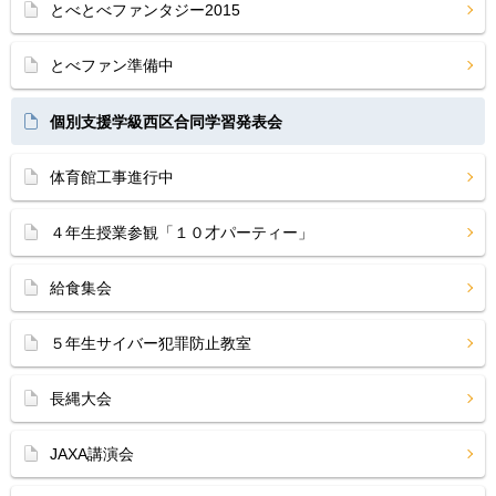
とべとべファンタジー2015
とべファン準備中
個別支援学級西区合同学習発表会
体育館工事進行中
４年生授業参観「１０才パーティー」
給食集会
５年生サイバー犯罪防止教室
長縄大会
JAXA講演会