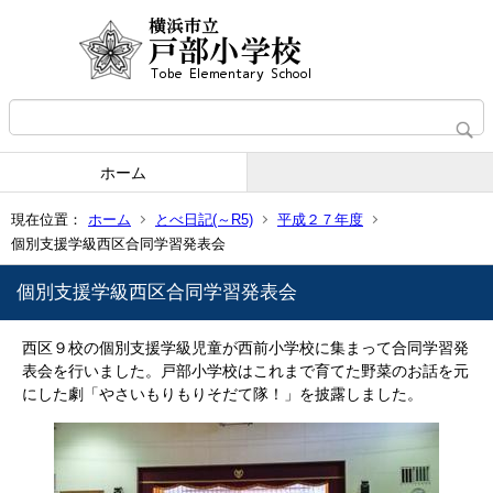
ホーム
現在位置：
ホーム
とべ日記(～R5)
平成２７年度
個別支援学級西区合同学習発表会
個別支援学級西区合同学習発表会
西区９校の個別支援学級児童が西前小学校に集まって合同学習発
表会を行いました。戸部小学校はこれまで育てた野菜のお話を元
にした劇「やさいもりもりそだて隊！」を披露しました。