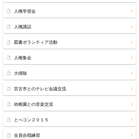
人権学習会
人権講話
図書ボランティア活動
人権集会
大掃除
宮古市とのテレビ会議交流
幼稚園との音楽交流
とべコン２０１５
全員合唱練習