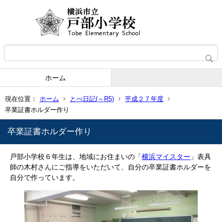
ホーム
現在位置：
ホーム
とべ日記(～R5)
平成２７年度
卒業証書ホルダー作り
卒業証書ホルダー作り
戸部小学校６年生は、地域にお住まいの「
横浜マイスター
」表具
師の木村さんにご指導をいただいて、自分の卒業証書ホルダーを
自分で作っています。