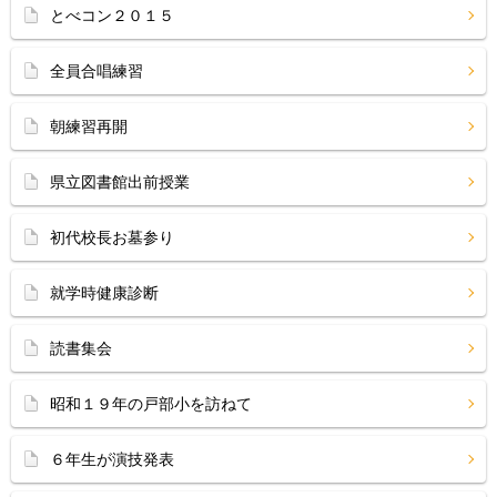
とべコン２０１５
全員合唱練習
朝練習再開
県立図書館出前授業
初代校長お墓参り
就学時健康診断
読書集会
昭和１９年の戸部小を訪ねて
６年生が演技発表