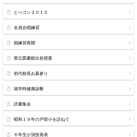
とべコン２０１５
全員合唱練習
朝練習再開
県立図書館出前授業
初代校長お墓参り
就学時健康診断
読書集会
昭和１９年の戸部小を訪ねて
６年生が演技発表