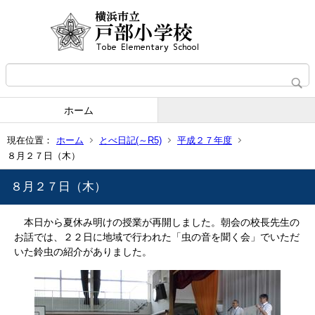
ホーム
現在位置：
ホーム
とべ日記(～R5)
平成２７年度
８月２７日（木）
８月２７日（木）
本日から夏休み明けの授業が再開しました。朝会の校長先生の
お話では、２２日に地域で行われた「虫の音を聞く会」でいただ
いた鈴虫の紹介がありました。