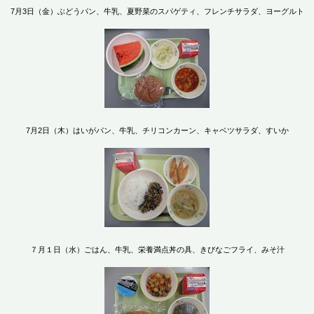
7月3日（金）ぶどうパン、牛乳、夏野菜のスパゲティ、フレンチサラダ、ヨーグルト
7月2日（木）はいがパン、牛乳、チリコンカーン、キャベツサラダ、すいか
７月１日（水）ごはん、牛乳、栄養満点丼の具、きびなごフライ、みそ汁