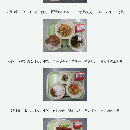
７月10日（金）はいがごはん、夏野菜のカレー、ごま酢あえ、プルーンはっこう乳
7月9日（木）麦ごはん、牛乳、ゴーヤチャンプルー、すまし汁、まぐろの油みそ
7月8日（水）ごはん、牛乳、肉じゃが、磯香あえ、だいずとじゃこの炒り煮