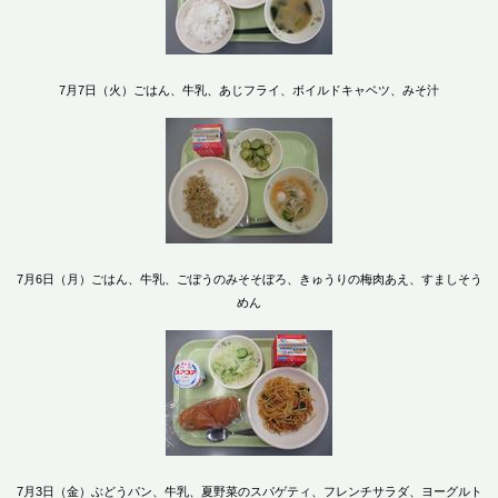
7月7日（火）ごはん、牛乳、あじフライ、ボイルドキャベツ、みそ汁
7月6日（月）ごはん、牛乳、ごぼうのみそそぼろ、きゅうりの梅肉あえ、すましそう
めん
7月3日（金）ぶどうパン、牛乳、夏野菜のスパゲティ、フレンチサラダ、ヨーグルト