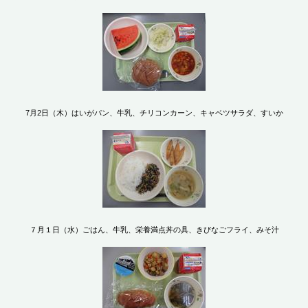
7月2日（木）はいがパン、牛乳、チリコンカーン、キャベツサラダ、すいか
７月１日（水）ごはん、牛乳、栄養満点丼の具、きびなごフライ、みそ汁