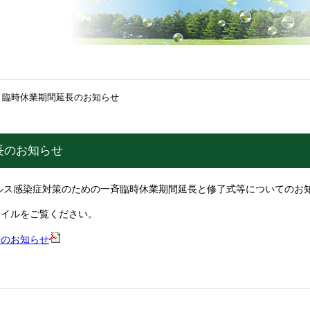
臨時休業期間延長のお知らせ
長のお知らせ
ス感染症対策のための一斉臨時休業期間延長と修了式等についてのお
イルをご覧ください。
長のお知らせ