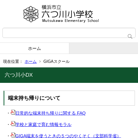
ホーム
現在位置：
ホーム
GIGAスクール
六つ川小DX
端末持ち帰りについて
・
日常的な端末持ち帰りに関する FAQ
・
学校と家庭で育む情報モラル
・
GIGA端末を使うときの５つのやくそく（文部科学省）