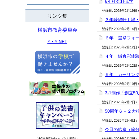
6年社会科見学
登録日:
2025年2月19日
リンク集
３年崎陽軒工場
登録日:
2025年2月14日
横浜市教育委員会
６年 選挙フォ
Y・Y NET
登録日:
2025年2月12日
４年 鎌倉彫体
登録日:
2025年2月12日
５年 カーリン
登録日:
2025年2月10日
3-1制作「創立
登録日:
2025年2月7日
/
50周年６－２大
登録日:
2025年2月4日
/
今日の給食（節
「50周年記念ひのみん時計」
登録日:
2025年2月3日
/