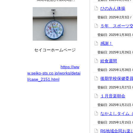
ひのみん体操
登録日:
2025年2月3日
/
５年 スポーツ
登録日:
2025年1月30日
感謝！
セイコーホームページ
登録日:
2025年1月29日
給食週間
https://ww
登録日:
2025年1月28日
w.seiko-sts.co.jp/works/detai
後期学校保健委
l/case_2151.html
登録日:
2025年1月27日
１月音楽朝会
登録日:
2025年1月21日
なかよしタイム
登録日:
2025年1月15日
R6地域合同お楽