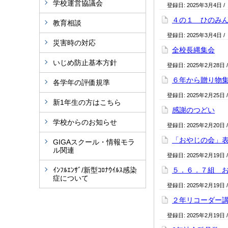
学校運営協議会
登録日:
2025年3月4日
/
４の１ ひのみ
教育相談
登録日:
2025年3月4日
/
災害時の対応
全校長縄集会
いじめ防止基本方針
登録日:
2025年2月28日
６年から贈り物
各学年の評価規準
登録日:
2025年2月25日
新1年生の方はこちら
感謝のつどい
学校からのお知らせ
登録日:
2025年2月20日
「おやじの会」
GIGAスクール・情報モラ
ル関連
登録日:
2025年2月19日
ｲﾝﾌﾙｴﾝｻﾞ/新型ｺﾛﾅｳｲﾙｽ感染
５．６．７組 
症について
登録日:
2025年2月19日
２年リコーダー
登録日:
2025年2月19日