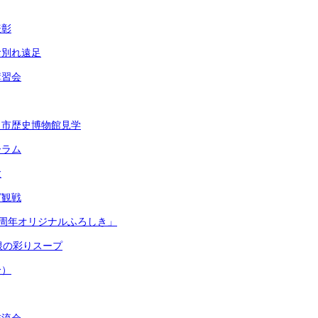
表彰
お別れ遠足
講習会
・市歴史博物館見学
ーラム
験
グ観戦
50周年オリジナルふろしき」
根の彩りスープ
分）