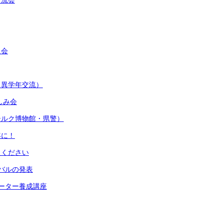
交流会
員会
（異学年交流）
しみ会
シルク博物館・県警）
年に！
えください
バルの発表
ーター養成講座