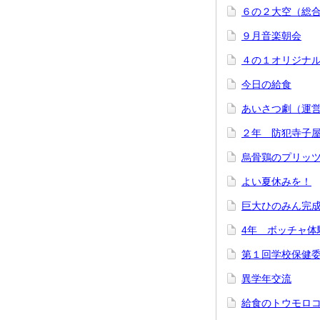
６の２大空（総
９月音楽朝会
４の１オリジナ
今日の給食
あいさつ劇（運
２年 防犯寺子
烏骨鶏のプリッ
よい夏休みを！
巨大ひのみん完
4年 ボッチャ体
第１回学校保健
異学年交流
給食のトウモロ