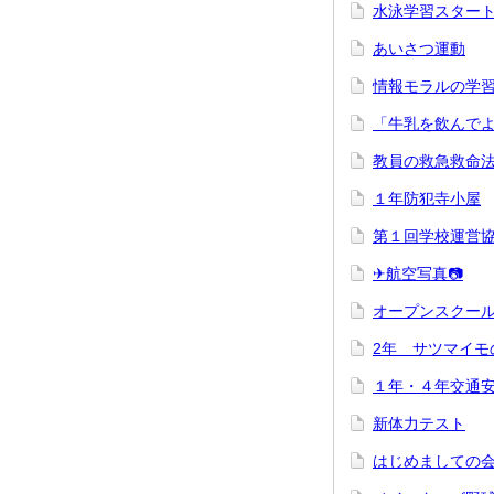
水泳学習スター
あいさつ運動
情報モラルの学
「牛乳を飲んで
教員の救急救命
１年防犯寺小屋
第１回学校運営
✈航空写真📷
オープンスクー
2年 サツマイモ
１年・４年交通
新体力テスト
はじめましての