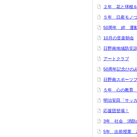
２年 花と球根
５年 日産モノ
50周年 絆 運
10月の音楽朝会
日野南地域防災
アートクラブ
50周年記念ひの
日野南スポーツ
５年 心の教育
明治安田「サッカ
応援団登場！
3年 社会 消防
5年 出前授業