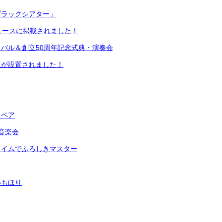
ブラックシアター」
ュースに掲載されました！
バル＆創立50周年記念式典・演奏会
板が設置されました！
リペア
音楽会
タイムでふろしきマスター
いもほり