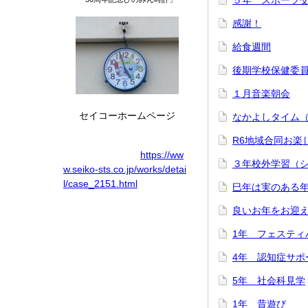
５年 スポーツ
感謝！
給食週間
後期学校保健委
１月音楽朝会
セイコーホームページ
なかよしタイム
R6地域合同お楽
https://ww
３年校外学習（
w.seiko-sts.co.jp/works/detai
l/case_2151.html
巳年は実のある
良いお年をお迎
1年 フェスティ
4年 認知症サポ
5年 社会科見学
1年 昔遊び