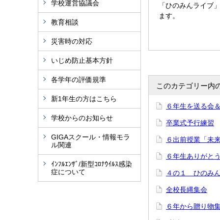
学校運営協議会
「ひのみんライブ
ます。
教育相談
災害時の対応
いじめ防止基本方針
各学年の評価規準
このカテゴリー内
新1年生の方はこちら
６年生を送る会
学校からのお知らせ
卒業式予行練習
GIGAスクール・情報モラ
６出前授業「未
ル関連
６年生ありがと
ｲﾝﾌﾙｴﾝｻﾞ/新型ｺﾛﾅｳｲﾙｽ感染
症について
４の１ ひのみ
全校長縄集会
６年から贈り物