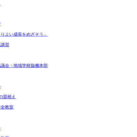
ト
習
よりよい成長をめざそう」
法講習
協議会・地域学校協働本部
ル
の苗植え
安全教室
会