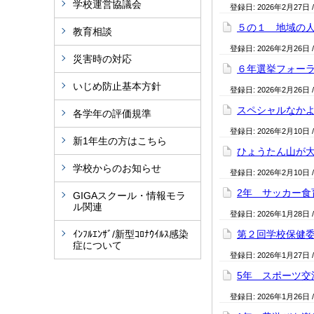
学校運営協議会
登録日:
2026年2月27日
５の１ 地域の
教育相談
登録日:
2026年2月26日
災害時の対応
６年選挙フォー
いじめ防止基本方針
登録日:
2026年2月26日
スペシャルなか
各学年の評価規準
登録日:
2026年2月10日
新1年生の方はこちら
ひょうたん山が
学校からのお知らせ
登録日:
2026年2月10日
2年 サッカー食
GIGAスクール・情報モラ
ル関連
登録日:
2026年1月28日
ｲﾝﾌﾙｴﾝｻﾞ/新型ｺﾛﾅｳｲﾙｽ感染
第２回学校保健
症について
登録日:
2026年1月27日
5年 スポーツ交
登録日:
2026年1月26日