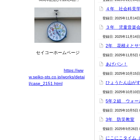
４年 社会科見
登録日:
2025年11月14日
３年 児童音楽
登録日:
2025年11月14日
2年 花植えとサ
セイコーホームページ
登録日:
2025年11月5日
あげパン！
https://ww
登録日:
2025年10月15日
w.seiko-sts.co.jp/works/detai
ひょうたん山が
l/case_2151.html
登録日:
2025年10月10日
5年２組 ウォー
登録日:
2025年10月5日
3年 防災教室
登録日:
2025年9月26日
にこにこタイム