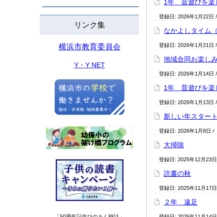
1年 昔遊びを楽
登録日:
2026年1月22日
リンク集
なかよしタイム
登録日:
2026年1月21日
横浜市教育委員会
地域合同お楽し
Y・Y NET
登録日:
2026年1月14日
1年 昔遊びを楽
登録日:
2026年1月13日
新しい年スター
登録日:
2026年1月8日
/
大掃除
登録日:
2025年12月23日
読書の秋
登録日:
2025年11月17日
２年 遠足
「50周年記念ひのみん時計」
登録日:
2025年11月14日