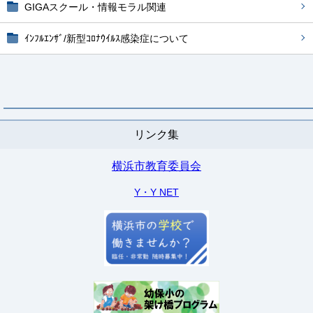
GIGAスクール・情報モラル関連
ｲﾝﾌﾙｴﾝｻﾞ/新型ｺﾛﾅｳｲﾙｽ感染症について
リンク集
横浜市教育委員会
Y・Y NET