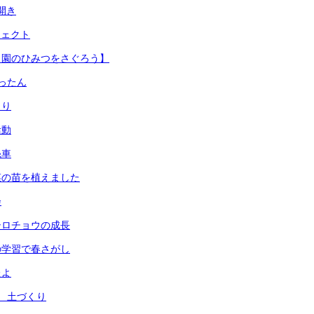
開き
ジェクト
リ園のひみつをさぐろう】
ったん
とり
活動
糸車
菜の苗を植えました
会
シロチョウの成長
の学習で春さがし
たよ
 土づくり