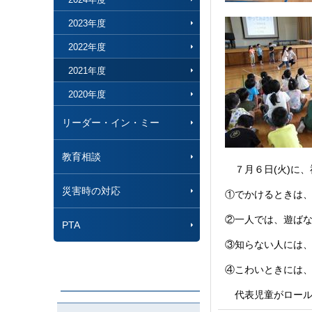
2023年度
2022年度
2021年度
2020年度
リーダー・イン・ミー
教育相談
７月６日(火)に
災害時の対応
①でかけるときは
②一人では、遊ば
PTA
③知らない人には
④こわいときには
代表児童がロール