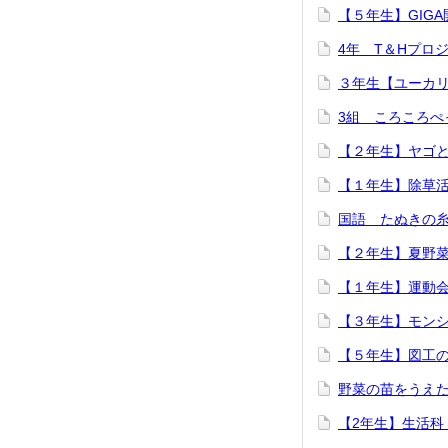
【５年生】GIGA
4年 T＆Hプロ
３年生【ユーカ
3組 ころころぺ
【２年生】ヤゴ
【１年生】除草
国語 たぬきの
【２年生】夏野
【１年生】運動
【３年生】モン
【５年生】図工
野菜の苗をうえ
【2年生】生活科