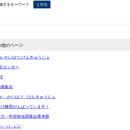
連するキーワード
１年生
の他のページ
ゃ かいはつ けんきゅうじょ
災センター
ぼ
長縄集会
ゃ かいはつ けんきゅうじょ
そび練習がんばっています！
学力・学習状況調査結果考察
といっしょに