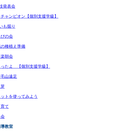
技発表会
さチャンピオン【個別支援学級】
いも掘り
そびの会
花の種植え準備
音楽朝会
くったよ 【個別支援学級】
野毛山遠足
き芽
レットを使ってみよう
く育て
集会
指導教室