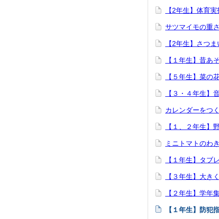
【2年生】体育実
サツマイモの重
【2年生】さつま
【１年生】昔あ
【５年生】菜の
【３・４年生】
カレンダーをつ
【１、２年生】
ミニトマトのわ
【１年生】タブ
【３年生】大き
【２年生】学年
【１年生】防犯