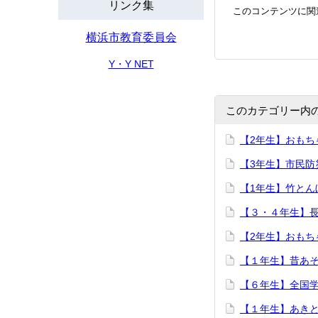
リンク集
このコンテンツに関
横浜市教育委員会
Y・Y NET
このカテゴリー内
【2年生】おもち
【3年生】市民防
【1年生】竹とん
【３・４年生】
【2年生】おもち
【１年生】昔あ
【６年生】全国
【１年生】あき