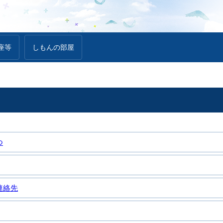
座等
しもんの部屋
つ
連絡先