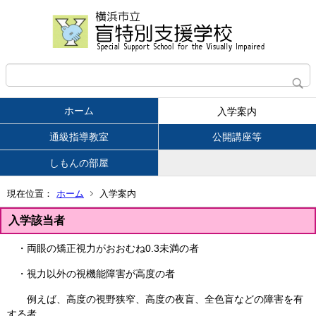
ホーム
入学案内
通級指導教室
公開講座等
しもんの部屋
現在位置：
ホーム
入学案内
入学該当者
・両眼の矯正視力がおおむね0.3未満の者
・視力以外の視機能障害が高度の者
例えば、高度の視野狭窄、高度の夜盲、全色盲などの障害を有
する者