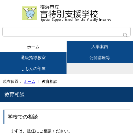
入学案内
ホーム
通級指導教室
公開講座等
しもんの部屋
現在位置：
ホーム
教育相談
教育相談
学校での相談
まずは、担任にご相談ください。