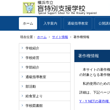
ホーム
入学案内
通級指導教室
公開講
現在位置：
ホーム
サイト情報
著作権情報
学校紹介
著作権情報
学校経営
学部紹介
本サイトの著作権
の対象となる著作
通級指導教室
私的使用のための
部活動
詳細は、下記ペー
給食室より
Y・Y NETの著作
学校図書館